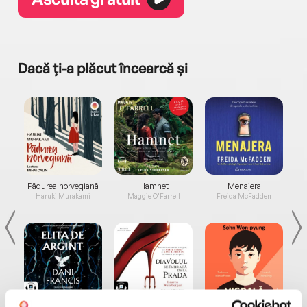
Dacă ți-a plăcut încearcă și
a...
Pădurea norvegiană
Hamnet
Menajera
I
Haruki Murakami
Maggie O'Farrell
Freida McFadden