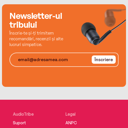
Times bestselling author of We Were Never
Here
Newsletter-ul
tribului
Înscrie-te și-ți trimitem
recomandări, recenzii și alte
lucruri simpatice.
Înscriere
AudioTribe
Legal
Suport
ANPC