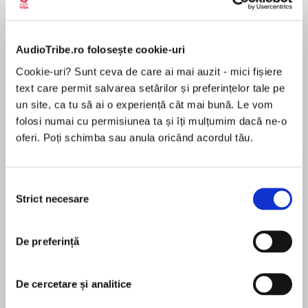
Elita de Argint (Elita
Diavolul se îmbracă de
Migdală
de...
la...
Dani Francis
Lauren Weisberger
Sohn Won-pyung
AudioTribe.ro folosește cookie-uri
Cookie-uri? Sunt ceva de care ai mai auzit - mici fișiere
text care permit salvarea setărilor și preferințelor tale pe
Despre
carte
un site, ca tu să ai o experiență cât mai bună. Le vom
“Grabs you on the first page and doesn’t let go
folosi numai cu permisiunea ta și îți mulțumim dacă ne-o
until you reach the end. A riveting tale about
oferi. Poți schimba sau anula oricând acordul tău.
marriage, trust, and secrets.”—Laura Dave, New
York Times bestselling author of The Last Thing
He Told Me
Selecția
MAI MULT
Strict necesare
consimțământului
În acest moment nu există recenzii
A husband’s disappearance links two couples in
pentru această carte
this twisty thriller from New York Times
De preferință
bestselling author Mary Kubica
Jake Hayes is missing. This much is certain. At
De cercetare și analitice
Mary Kubica
first, his wife, Nina, thinks he is blowing off