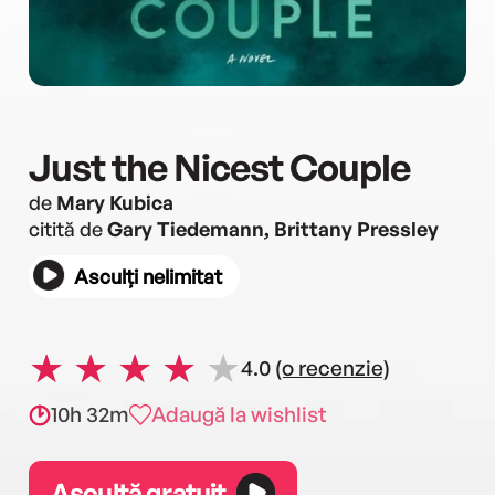
Just the Nicest Couple
de
Mary Kubica
citită de
Gary Tiedemann, Brittany Pressley
Asculți nelimitat
4.0
(o recenzie)
10h 32m
Adaugă la wishlist
Ascultă gratuit