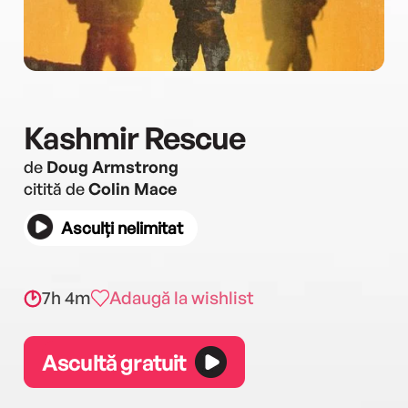
Kashmir Rescue
de
Doug Armstrong
citită de
Colin Mace
Asculți nelimitat
7h 4m
Adaugă la wishlist
Ascultă gratuit