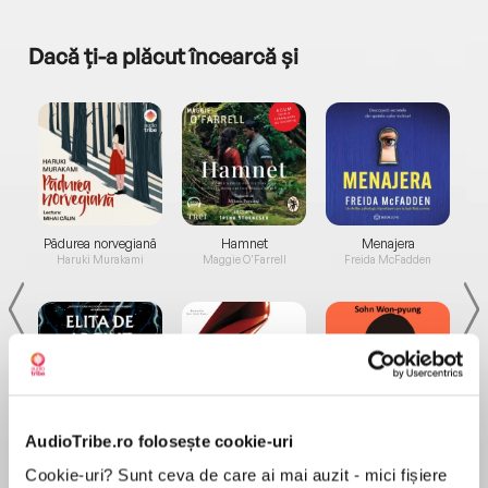
Dacă ți-a plăcut încearcă și
a...
Pădurea norvegiană
Hamnet
Menajera
I
Haruki Murakami
Maggie O'Farrell
Freida McFadden
AudioTribe.ro folosește cookie-uri
Elita de Argint (Elita
Diavolul se îmbracă de
Migdală
de...
la...
Dani Francis
Lauren Weisberger
Sohn Won-pyung
Cookie-uri? Sunt ceva de care ai mai auzit - mici fișiere