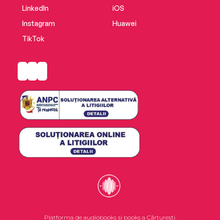
LinkedIn
iOS
Instagram
Huawei
TikTok
Platforma de audiobooks și books a Cărturești.