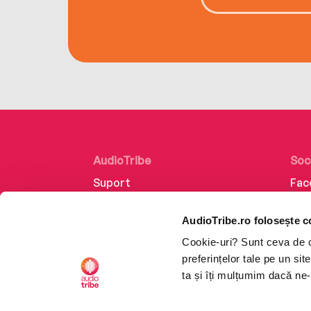
AudioTribe
Soc
Suport
Fac
Despre noi
Lin
AudioTribe.ro folosește c
Creează un cont
Ins
Cookie-uri? Sunt ceva de ca
Cum funcționează
Tik
preferințelor tale pe un si
Retragere din comandă
ta și îți mulțumim dacă ne-