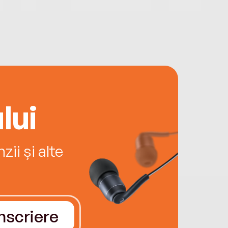
lui
ii și alte
Înscriere