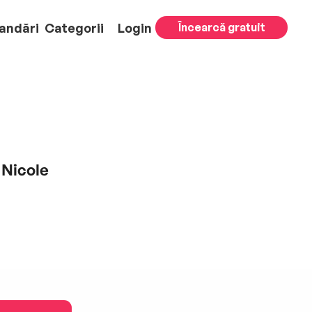
andări
Categorii
Login
Încearcă gratuit
 Nicole