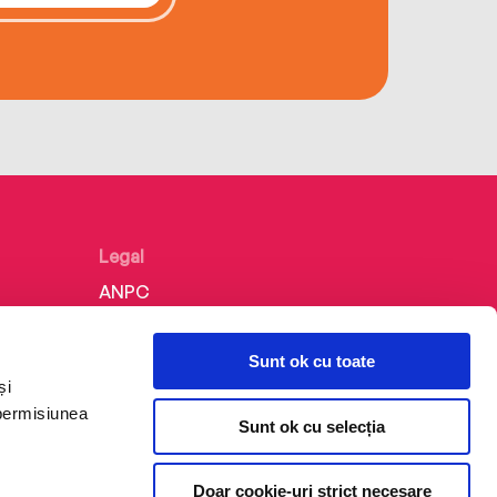
Legal
ANPC
Politica de confidențialitate
Sunt ok cu toate
Politica de cookie
și
Termeni și condiții
 permisiunea
Sunt ok cu selecția
Regulamente
Doar cookie-uri strict necesare