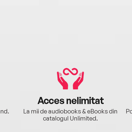
Acces nelimitat
ând.
La mii de audiobooks & eBooks din
Po
catalogul Unlimited.