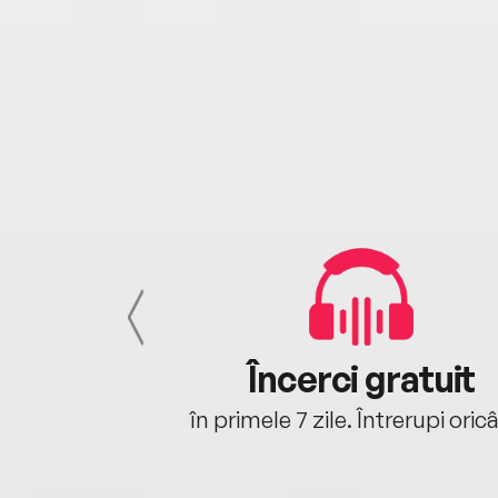
cu tine
Încerci gratuit
oriunde ești.
în primele 7 zile. Întrerupi oric