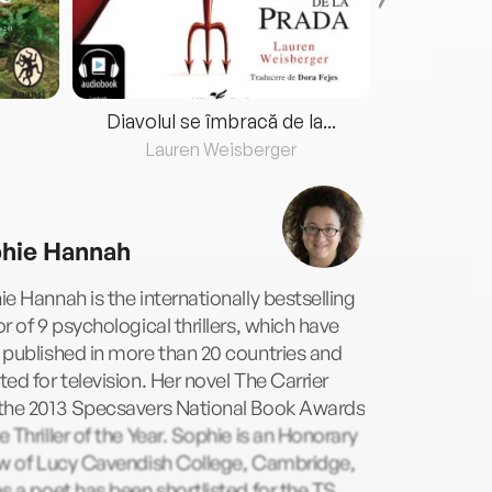
Diavolul se îmbracă de la...
Lauren Weisberger
Fre
hie Hannah
e Hannah is the internationally bestselling
r of 9 psychological thrillers, which have
published in more than 20 countries and
ed for television. Her novel The Carrier
the 2013 Specsavers National Book Awards
 Thriller of the Year. Sophie is an Honorary
ow of Lucy Cavendish College, Cambridge,
s a poet has been shortlisted for the TS