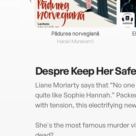
eria...
Pădurea norvegiană
E
ris
Haruki Murakami
Despre
Keep Her Saf
Liane Moriarty says that “No one 
quite like Sophie Hannah.” Packe
with tension, this electrifying ne
She's the most famous murder vic
dead?