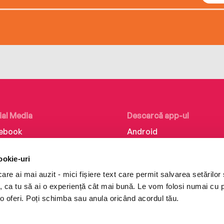
ial Media
Descarcă app-ul
ebook
Android
kedIn
iOS
ookie-uri
tagram
Huawei
re ai mai auzit - mici fișiere text care permit salvarea setărilor 
Tok
te, ca tu să ai o experiență cât mai bună. Le vom folosi numai cu
o oferi. Poți schimba sau anula oricând acordul tău.