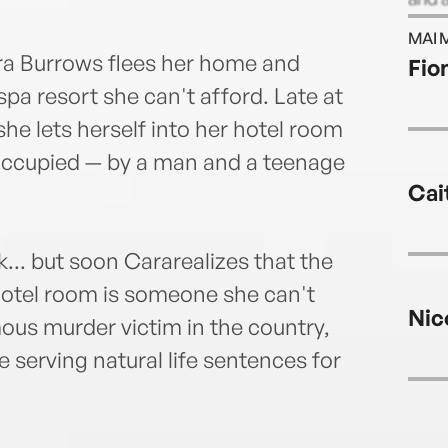
Eliot 
MAI 
ra Burrows flees her home and
Fio
spa resort she can't afford. Late at
he lets herself into her hotel room
y occupied — by a man and a teenage
Cait
k... but soon Cararealizes that the
e hotel room is someone she can't
Nic
ous murder victim in the country,
serving natural life sentences for