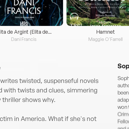
lita de Argint (Elita de...
Hamnet
Dani Francis
Maggie O'Farrell
e
Sop
Sophi
writes twisted, suspenseful novels
autho
d with twists and clues, simmering
been 
w thriller shows why.
adapt
won 
Crime
tim in America. What if she's not
Fell
and a