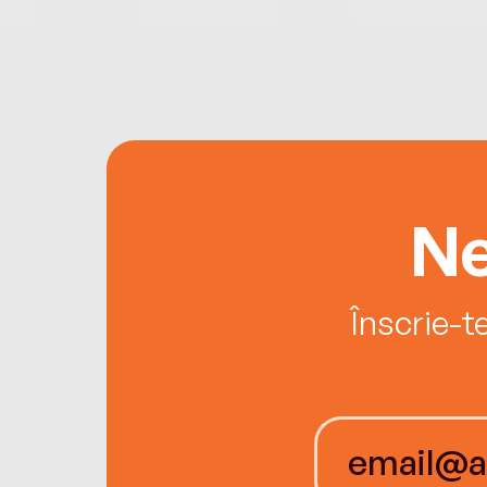
Ne
Înscrie-t