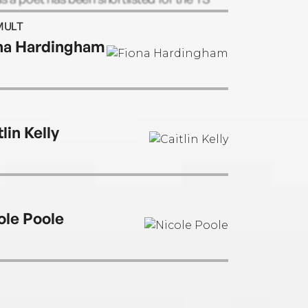
Prize.
MULT
na Hardingham
lin Kelly
ole Poole