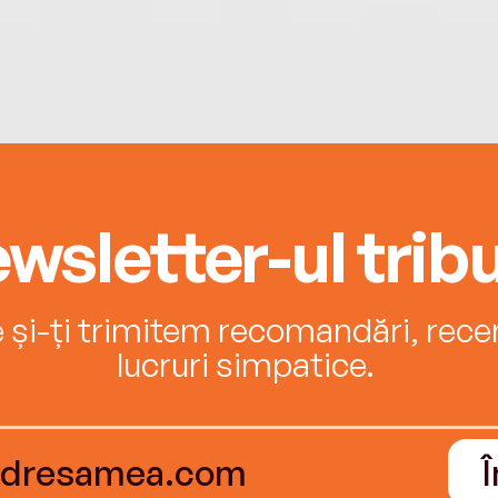
wsletter-ul tribu
e și-ți trimitem recomandări, recenz
lucruri simpatice.