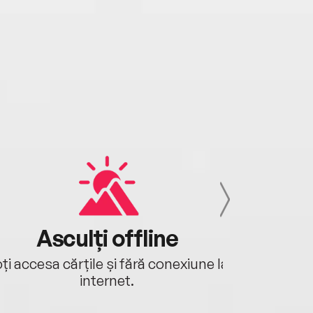
Asculți offline
Aj
ți accesa cărțile și fără conexiune la
Ascultă a
internet.