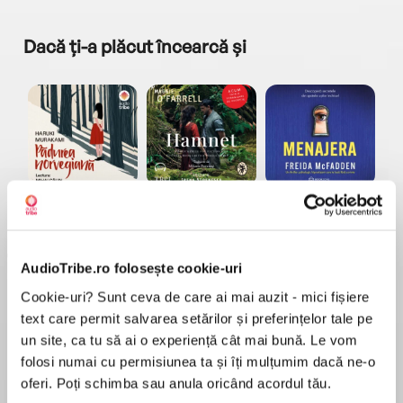
Dacă ți-a plăcut încearcă și
a...
Pădurea norvegiană
Hamnet
Menajera
I
Haruki Murakami
Maggie O'Farrell
Freida McFadden
AudioTribe.ro folosește cookie-uri
Cookie-uri? Sunt ceva de care ai mai auzit - mici fișiere
text care permit salvarea setărilor și preferințelor tale pe
un site, ca tu să ai o experiență cât mai bună. Le vom
folosi numai cu permisiunea ta și îți mulțumim dacă ne-o
Elita de Argint (Elita
Diavolul se îmbracă de
Migdală
de...
la...
Dani Francis
Lauren Weisberger
Sohn Won-pyung
oferi. Poți schimba sau anula oricând acordul tău.