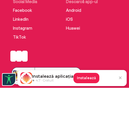
Social Media
Descarcă app-ul
Facebook
Android
LinkedIn
iOS
Instagram
Huawei
TikTok
Instalează aplicația
✕
Instalează
★ 4.7 · Gratuit