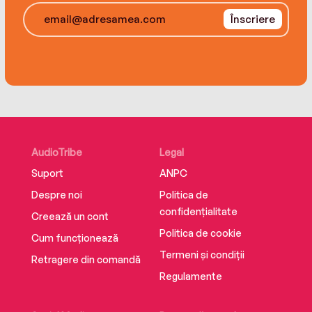
risk making another terrible mistake.
Înscriere
Operation K-9 Brothers
Book 1: Operation K-9 Brothers
Book 2: Keeping Guard
Book 3: Mountain Rescue
AudioTribe
Legal
Suport
ANPC
Despre noi
Politica de
confidențialitate
Creează un cont
Politica de cookie
Cum funcționează
Termeni și condiții
Retragere din comandă
Regulamente