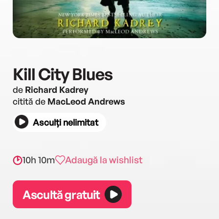
Kill City Blues
de
Richard Kadrey
citită de
MacLeod Andrews
Asculți nelimitat
10h 10m
Adaugă la wishlist
Ascultă gratuit