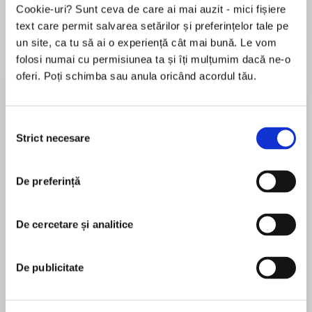
Cookie-uri? Sunt ceva de care ai mai auzit - mici fișiere
text care permit salvarea setărilor și preferințelor tale pe
un site, ca tu să ai o experiență cât mai bună. Le vom
Despre
carte
folosi numai cu permisiunea ta și îți mulțumim dacă ne-o
oferi. Poți schimba sau anula oricând acordul tău.
New York Times bestselling author Richard
Kadrey’s fifth Sandman Slim adventure.
Selecția
James Stark, aka Sandman Slim, has lost the
Strict necesare
consimțământului
Qomrama Om Ya, an all-powerful weapon from
MAI MULT
the banished older gods. Older gods who are
De preferință
În acest moment nu există recenzii
returning and searching for their lost power.
pentru această carte
The hunt leads Stark to an abandoned shopping
De cercetare și analitice
Richard Kadrey
mall infested with tribes of squatters.
Somewhere in this kill zone is a dead man with
Richard Kadrey is the New York Times bestselling
De publicitate
the answers Stark needs. All Stark has to do is
author of the Sandman Slim supernatural noir
find the dead man, recover the artifact, and
books. Sandman Slim was included in Amazon’s
outwit and outrun the angry old gods—and