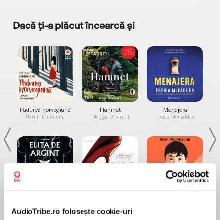
Dacă ți-a plăcut încearcă și
a...
Pădurea norvegiană
Hamnet
Menajera
I
Haruki Murakami
Maggie O'Farrell
Freida McFadden
Elita de Argint (Elita
Diavolul se îmbracă de
Migdală
de...
la...
Dani Francis
Lauren Weisberger
Sohn Won-pyung
AudioTribe.ro folosește cookie-uri