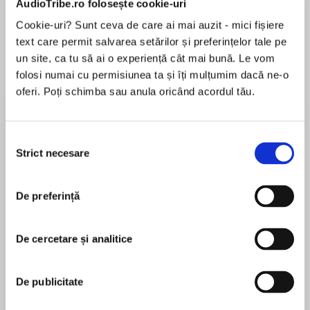
AudioTribe.ro folosește cookie-uri
Cookie-uri? Sunt ceva de care ai mai auzit - mici fișiere
text care permit salvarea setărilor și preferințelor tale pe
Despre
carte
un site, ca tu să ai o experiență cât mai bună. Le vom
folosi numai cu permisiunea ta și îți mulțumim dacă ne-o
New York Times bestselling author Faye
oferi. Poți schimba sau anula oricând acordul tău.
Kellerman delivers an electrifying crime novel of
suspense as a young man’s obsessive
investigation into his sister’s death draws him
Selecția
into the path of a sadistic serial killer.
Strict necesare
consimțământului
MAI MULT
În acest moment nu există recenzii
Ben is now certain his sister was the victim of a
De preferință
pentru această carte
sadistic serial killer, and refuses to let any
distractions get in his way of bringing this
monster to justice: not his rocky relationship
De cercetare și analitice
with Ro, his rekindled friendship with J.D. or
Faye Kellerman
Detective Sam Shanks's constant warnings to
De publicitate
butt out and let the police handle the
Born in St. Louis, Faye Kellerman is one of the
investigation. But the ominous winds of Santa
most highly considered US crime authors. Her