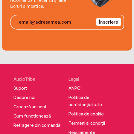
recomandări, recenzii și alte
lucruri simpatice.
Înscriere
AudioTribe
Legal
Suport
ANPC
Despre noi
Politica de
confidențialitate
Creează un cont
Politica de cookie
Cum funcționează
Termeni și condiții
Retragere din comandă
Regulamente