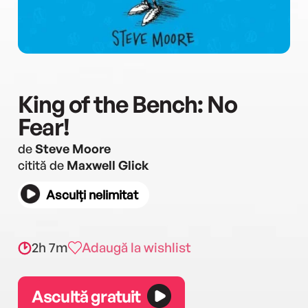
King of the Bench: No
Fear!
de
Steve Moore
citită de
Maxwell Glick
Asculți nelimitat
2h 7m
Adaugă la wishlist
Ascultă gratuit