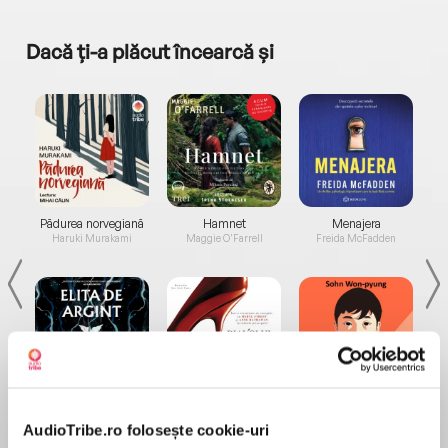
Dacă ți-a plăcut încearcă și
a...
Pădurea norvegiană
Hamnet
Menajera
I
Haruki Murakami
Maggie O'Farrell
Freida McFadden
Elita de Argint (Elita
Diavolul se îmbracă de
Migdală
de...
la...
Dani Francis
Lauren Weisberger
Sohn Won-pyung
AudioTribe.ro folosește cookie-uri