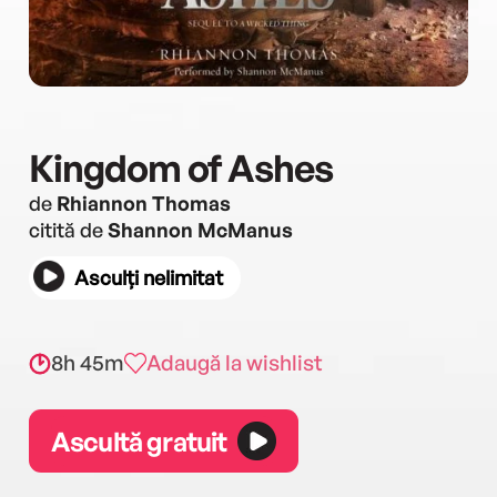
Kingdom of Ashes
de
Rhiannon Thomas
citită de
Shannon McManus
Asculți nelimitat
8h 45m
Adaugă la wishlist
Ascultă gratuit