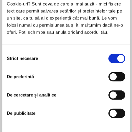
Cookie-uri? Sunt ceva de care ai mai auzit - mici fișiere
text care permit salvarea setărilor și preferințelor tale pe
un site, ca tu să ai o experiență cât mai bună. Le vom
Despre
carte
folosi numai cu permisiunea ta și îți mulțumim dacă ne-o
oferi. Poți schimba sau anula oricând acordul tău.
The kiss was just the beginning . . . The second
book in Rhiannon Thomas’s epic retelling of
Sleeping Beauty combines adventure, magic,
Selecția
and romance for a sweeping fantasy about one
Strict necesare
consimțământului
girl’s journey to fulfill her destiny.
MAI MULT
De preferință
În acest moment nu există recenzii
Aurora was supposed to be her kingdom’s
pentru această carte
savior. But when she was forced to decide
between being loyal to the crown and loyal to
De cercetare și analitice
Rhiannon Thomas
her country, she set events in motion that
branded her a traitor.
Rhiannon Thomas is an English lit grad from
De publicitate
Princeton University. She currently lives in York,
Now, hunted by the king’s soldiers, Aurora’s only
England, in the shadow of a thirteenth-century
chance of freeing her kingdom from the king’s