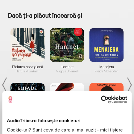
Dacă ți-a plăcut încearcă și
a...
Pădurea norvegiană
Hamnet
Menajera
I
Haruki Murakami
Maggie O'Farrell
Freida McFadden
AudioTribe.ro folosește cookie-uri
Elita de Argint (Elita
Diavolul se îmbracă de
Migdală
de...
la...
Dani Francis
Lauren Weisberger
Sohn Won-pyung
Cookie-uri? Sunt ceva de care ai mai auzit - mici fișiere