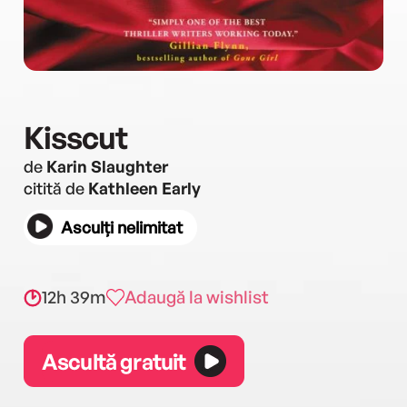
Kisscut
de
Karin Slaughter
citită de
Kathleen Early
Asculți nelimitat
12h 39m
Adaugă la wishlist
Ascultă gratuit