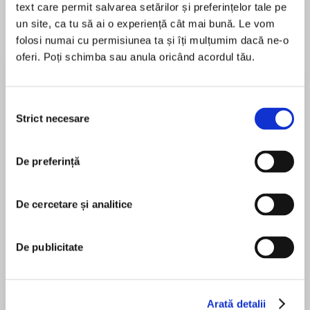
text care permit salvarea setărilor și preferințelor tale pe
un site, ca tu să ai o experiență cât mai bună. Le vom
folosi numai cu permisiunea ta și îți mulțumim dacă ne-o
oferi. Poți schimba sau anula oricând acordul tău.
Despre
carte
Gillian Flynn says, "Karin Slaughter is simply one
of the best thriller writers working today."
Selecția
Strict necesare
consimțământului
Saturday night dates at the skating rink have
been a tradition in the small southern town of
De preferință
MAI MULT
Heartsdale for as long as anyone can
În acest moment nu există recenzii
remember, but when a teenage quarrel
pentru această carte
explodes into a deadly shoot-out, Sara Linton—
De cercetare și analitice
the town's pediatrician and medical examiner—
finds herself entangled in a terrible tragedy.
De publicitate
Karin Slaughter
What seemed at first to be a horrific but
individual catastrophe proves to have wider
implications. The autopsy reveals evidence of
Arată detalii