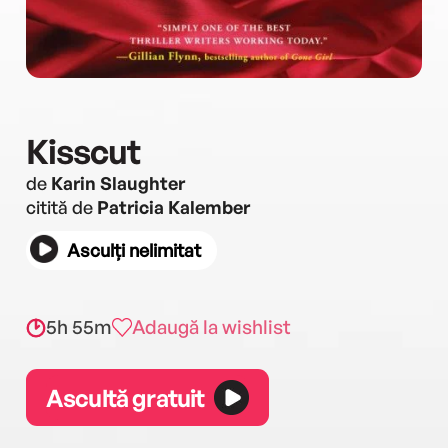
Kisscut
de
Karin Slaughter
citită de
Patricia Kalember
Asculți nelimitat
5h 55m
Adaugă la wishlist
Ascultă gratuit