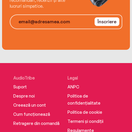
recomandări, recenzii și alte
lucruri simpatice.
Înscriere
AudioTribe
Legal
Suport
ANPC
Despre noi
Politica de
confidențialitate
Creează un cont
Politica de cookie
Cum funcționează
Termeni și condiții
Retragere din comandă
Regulamente