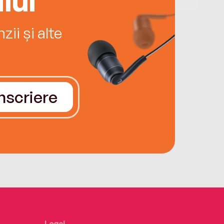
ii și alte
Înscriere