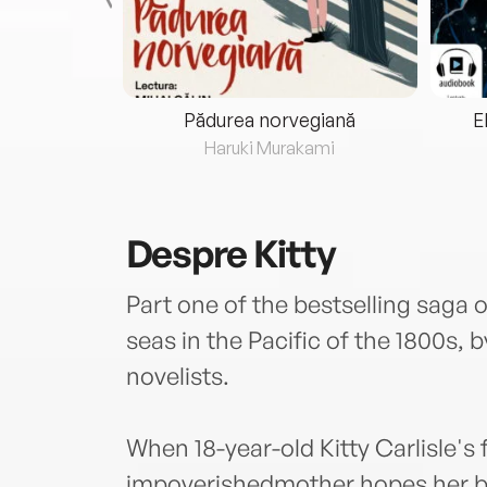
eria...
Pădurea norvegiană
E
ris
Haruki Murakami
Despre
Kitty
Part one of the bestselling saga 
seas in the Pacific of the 1800s, b
novelists.
When 18-year-old Kitty Carlisle's 
impoverishedmother hopes her be