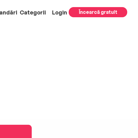
andări
Categorii
Login
Încearcă gratuit