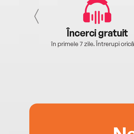
cu tine
Încerci gratuit
oriunde ești.
în primele 7 zile. Întrerupi oric
Ne