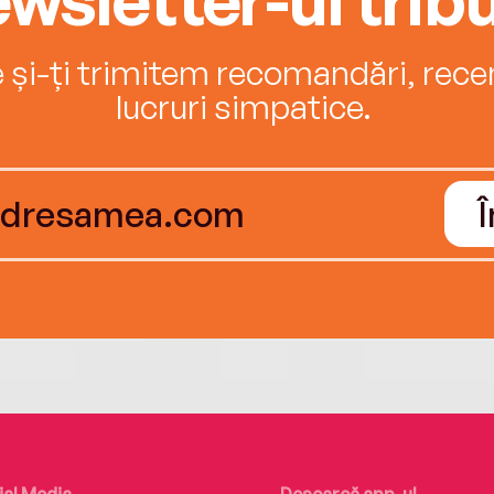
e și-ți trimitem recomandări, recenz
lucruri simpatice.