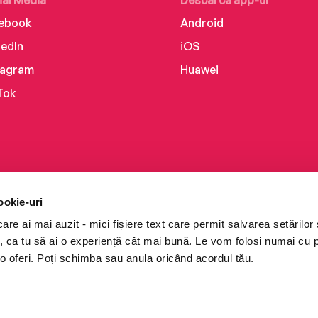
ial Media
Descarcă app-ul
ebook
Android
kedIn
iOS
tagram
Huawei
Tok
ookie-uri
re ai mai auzit - mici fișiere text care permit salvarea setărilor 
te, ca tu să ai o experiență cât mai bună. Le vom folosi numai cu
o oferi. Poți schimba sau anula oricând acordul tău.
i books a Cărturești.