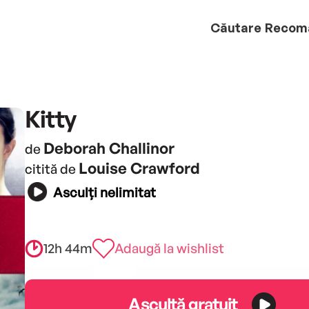
Căutare
Recom
Kitty
Deborah Challinor
de
Louise Crawford
citită de
Asculți nelimitat
12h 44m
Adaugă la wishlist
Ascultă gratuit