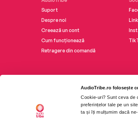
AudioTribe
Soc
Suport
Fac
Despre noi
Lin
Creează un cont
Ins
Cum funcționează
Tik
Retragere din comandă
AudioTribe.ro folosește c
Cookie-uri? Sunt ceva de ca
preferințelor tale pe un si
ta și îți mulțumim dacă ne-
Platforma de audiobooks ș