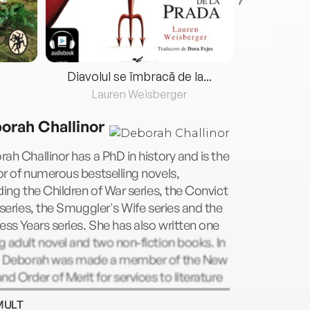
Diavolul se îmbracă de la...
Lauren Weisberger
Fre
orah Challinor
ah Challinor has a PhD in history and is the
r of numerous bestselling novels,
ding the Children of War series, the Convict
 series, the Smuggler's Wife series and the
ess Years series. She has also written one
 adult novel and two non-fiction books. In
, Deborah was made a member of the New
nd Order of Merit for services to literature
istorical research. She lives in New Zealand
MULT