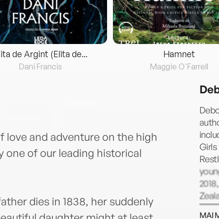
lita de Argint (Elita de...
Hamnet
Dani Francis
Maggie O'Farrell
Deb
Debor
autho
inclu
of love and adventure on the high
Girls
y one of our leading historical
Restl
young
2018
Zeala
father dies in 1838, her suddenly
and h
MAI 
autiful daughter might at least