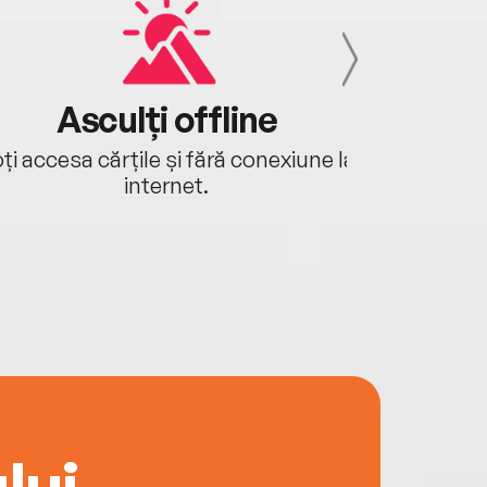
Asculți offline
Aj
ți accesa cărțile și fără conexiune la
Ascultă a
internet.
lui