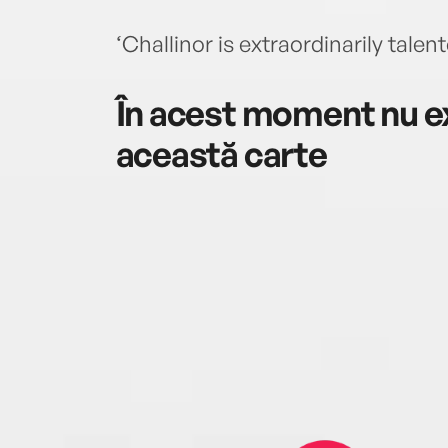
‘Challinor is extraordinarily tale
În acest moment nu ex
această carte