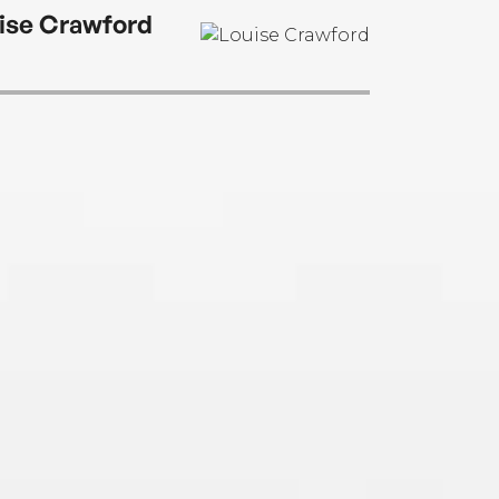
her husband.
ise Crawford