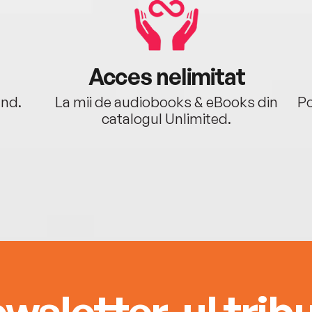
Acces nelimitat
ând.
La mii de audiobooks & eBooks din
Po
catalogul Unlimited.
wsletter-ul tribu