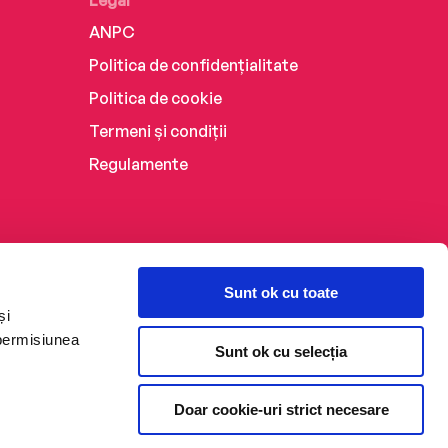
Legal
ANPC
Politica de confidențialitate
Politica de cookie
Termeni și condiții
Regulamente
Sunt ok cu toate
și
 permisiunea
Sunt ok cu selecția
Doar cookie-uri strict necesare