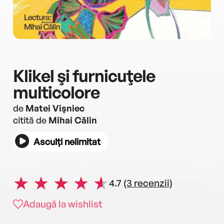
Klikel şi furnicuţele
multicolore
de
Matei Vişniec
citită de
Mihai Călin
Asculți nelimitat
4.7
(3 recenzii)
Adaugă la wishlist