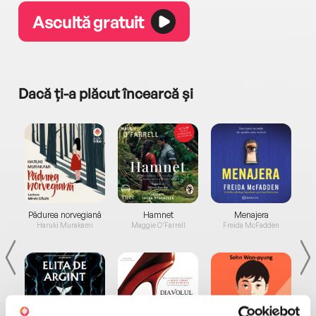
Ascultă gratuit
Dacă ți-a plăcut încearcă și
a...
Pădurea norvegiană
Hamnet
Menajera
I
Haruki Murakami
Maggie O'Farrell
Freida McFadden