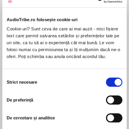
Elita de Argint (Elita
Diavolul se îmbracă de
Migdală
de...
la...
Dani Francis
Lauren Weisberger
Sohn Won-pyung
AudioTribe.ro folosește cookie-uri
Cookie-uri? Sunt ceva de care ai mai auzit - mici fișiere
text care permit salvarea setărilor și preferințelor tale pe
un site, ca tu să ai o experiență cât mai bună. Le vom
Despre
carte
folosi numai cu permisiunea ta și îți mulțumim dacă ne-o
oferi. Poți schimba sau anula oricând acordul tău.
CARTE PREMIATĂ CĂRTURINO 2026
Ilustrații de Andra Bădulescu
Tânărul rege Klikel al II-lea descoperă cu
Selecția
stupoare că, de câte ori se lasă aclamat de
Strict necesare
consimțământului
mulţime, pierde
MAI MULT
din înălţime un milimetru… Totul se întâmplă
În acest moment nu există recenzii
într-o ţară imaginară din lumea noastră reală, pe
De preferință
pentru această carte
vremea când oamenii erau fascinaţi de o
incredibilă invenţie: electricitatea. Povestea lui
De cercetare și analitice
Klikel
pendulează între ieri și azi, între ficţiune și