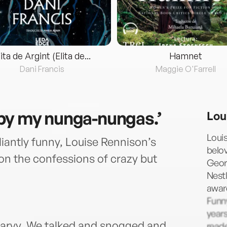
lita de Argint (Elita de...
Hamnet
Dani Francis
Maggie O'Farrell
by my nunga-nungas.’
Lou
Louis
antly funny, Louise Rennison’s
belov
n the confessions of crazy but
Geor
Nestl
awar
Funny
years
 marvy. We talked and snogged and
reade