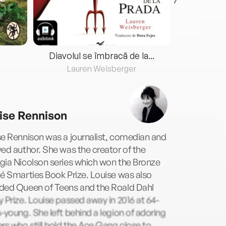
Diavolul se îmbracă de la...
Lauren Weisberger
Fre
ise Rennison
e Rennison was a journalist, comedian and
ed author. She was the creator of the
gia Nicolson series which won the Bronze
é Smarties Book Prize. Louise was also
ded Queen of Teens and the Roald Dahl
 Prize. Louise passed away in 2016 at 64-
-young. She left behind a legion of adoring
rs who still hold the Ace Gang close to