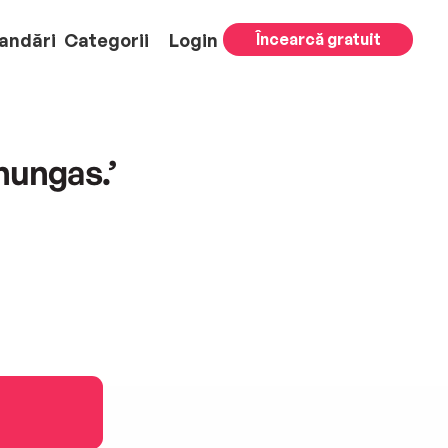
andări
Categorii
Login
Încearcă gratuit
nungas.’