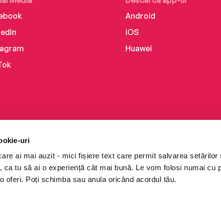
ial Media
Descarcă app-ul
ebook
Android
kedIn
iOS
tagram
Huawei
Tok
ookie-uri
re ai mai auzit - mici fișiere text care permit salvarea setărilor 
te, ca tu să ai o experiență cât mai bună. Le vom folosi numai cu
o oferi. Poți schimba sau anula oricând acordul tău.
i books a Cărturești.