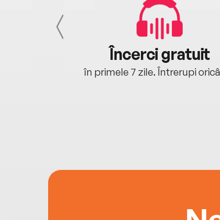
cu tine
Încerci gratuit
oriunde ești.
în primele 7 zile. Întrerupi oric
Ne