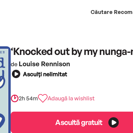
Căutare
Recom
‘Knocked out by my nunga-
Louise Rennison
de
Asculți nelimitat
2h 54m
Adaugă la wishlist
Ascultă gratuit