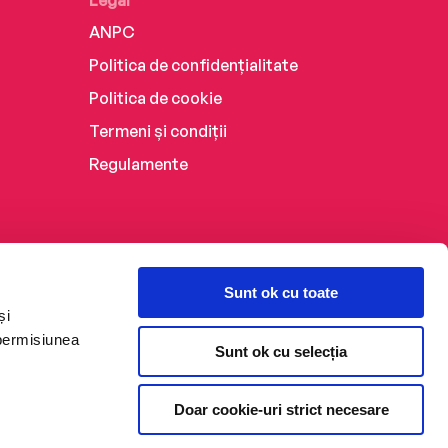
Legal
ANPC
Politica de confidențialitate
Politica de cookie
Termeni și condiții
Regulamente
Sunt ok cu toate
și
 permisiunea
Sunt ok cu selecția
Doar cookie-uri strict necesare