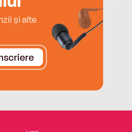
ii și alte
Înscriere