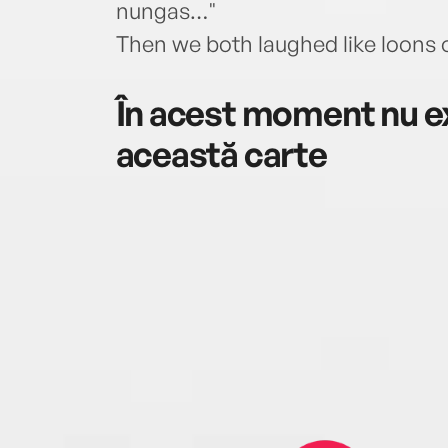
nungas…"
Then we both laughed like loons on
În acest moment nu ex
această carte