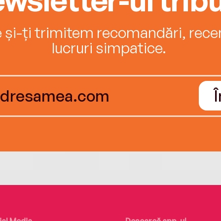
e și-ți trimitem recomandări, recenz
lucruri simpatice.