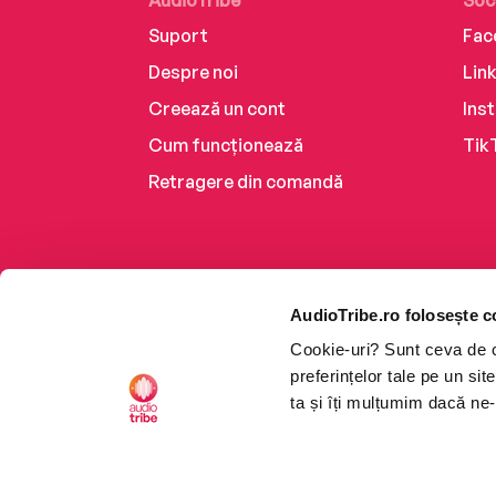
AudioTribe
Soc
Suport
Fac
Despre noi
Lin
Creează un cont
Ins
Cum funcționează
Tik
Retragere din comandă
AudioTribe.ro folosește c
Cookie-uri? Sunt ceva de ca
preferințelor tale pe un si
ta și îți mulțumim dacă ne-
Platforma de audiobooks ș