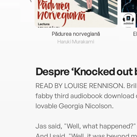
eria...
Pădurea norvegiană
E
ris
Haruki Murakami
Despre
‘Knocked out 
READ BY LOUISE RENNISON. Brilli
fabby third audiobook download o
lovable Georgia Nicolson.
Jas said, "Well, what happened?"
And I said, "Well, it was beyond