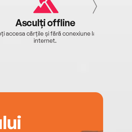
Asculți offline
Aj
ți accesa cărțile și fără conexiune la
Ascultă a
internet.
lui