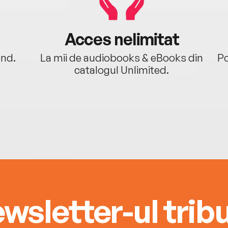
Acces nelimitat
ând.
La mii de audiobooks & eBooks din
Po
catalogul Unlimited.
wsletter-ul tribu