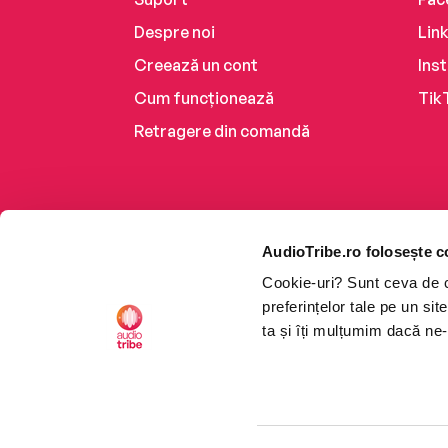
Despre noi
Lin
Creează un cont
Ins
Cum funcționează
Tik
Retragere din comandă
AudioTribe.ro folosește c
Cookie-uri? Sunt ceva de ca
preferințelor tale pe un si
ta și îți mulțumim dacă ne-
Platforma de audiobooks ș