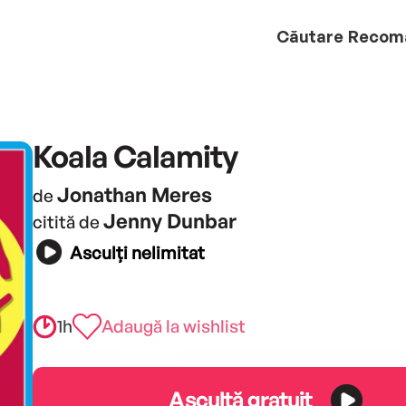
Căutare
Recom
Koala Calamity
Jonathan Meres
de
Jenny Dunbar
citită de
Asculți nelimitat
1h
Adaugă la wishlist
Ascultă gratuit