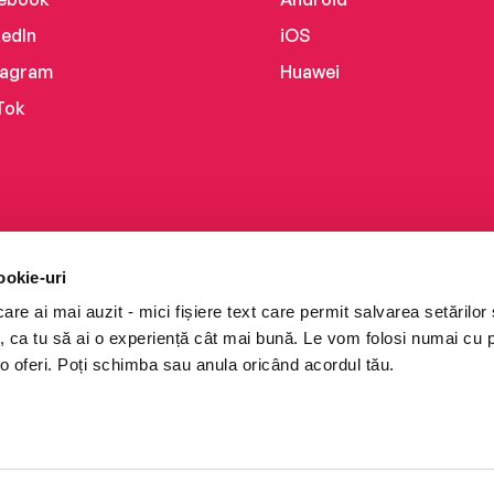
kedIn
iOS
tagram
Huawei
Tok
ookie-uri
re ai mai auzit - mici fișiere text care permit salvarea setărilor 
te, ca tu să ai o experiență cât mai bună. Le vom folosi numai cu
o oferi. Poți schimba sau anula oricând acordul tău.
i books a Cărturești.