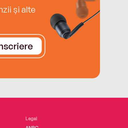
ii și alte
Înscriere
Legal
ANPC