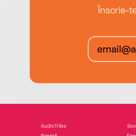
Înscrie-t
AudioTribe
Soc
Suport
Fac