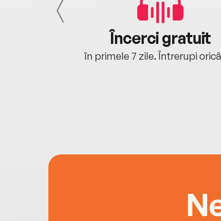
cu tine
Încerci gratuit
oriunde ești.
în primele 7 zile. Întrerupi oric
Ne