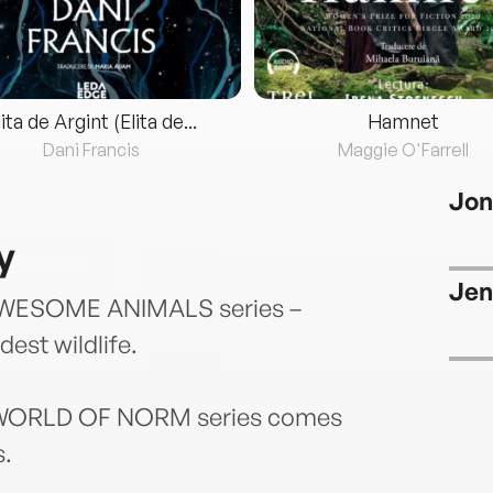
lita de Argint (Elita de...
Hamnet
Dani Francis
Maggie O'Farrell
Jon
y
Jen
us AWESOME ANIMALS series –
est wildlife.
us WORLD OF NORM series comes
s.