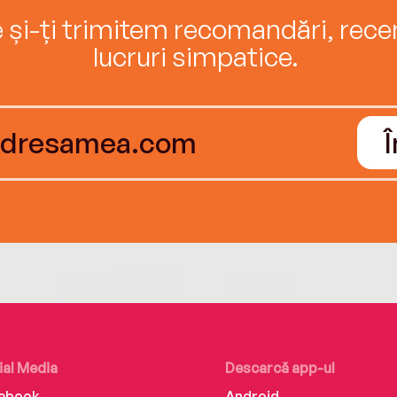
e și-ți trimitem recomandări, recenz
lucruri simpatice.
ial Media
Descarcă app-ul
ebook
Android