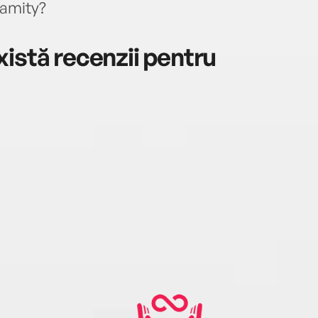
lamity?
istă recenzii pentru