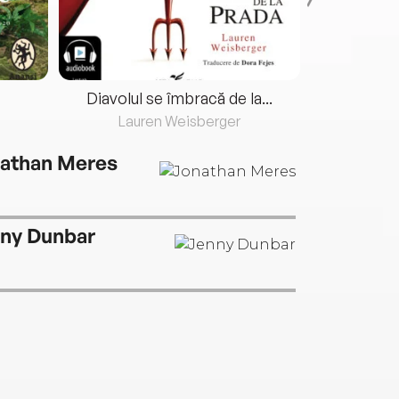
Diavolul se îmbracă de la...
Lauren Weisberger
Fre
athan Meres
ny Dunbar