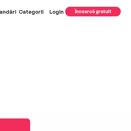
andări
Categorii
Login
Încearcă gratuit