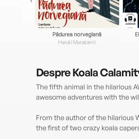
eria...
Pădurea norvegiană
E
ris
Haruki Murakami
Despre
Koala Calamit
The fifth animal in the hilario
awesome adventures with the wild
From the author of the hilario
the first of two crazy koala caper