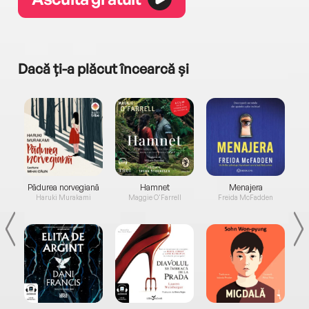
Dacă ți-a plăcut încearcă și
a...
Pădurea norvegiană
Hamnet
Menajera
I
Haruki Murakami
Maggie O'Farrell
Freida McFadden