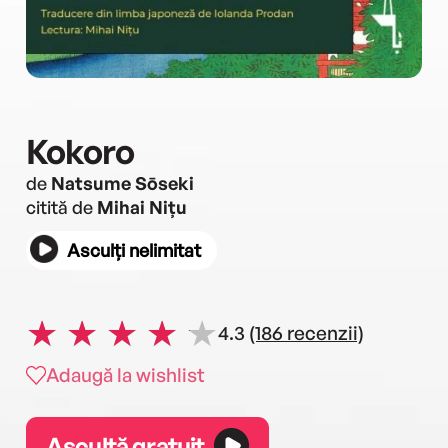
Kokoro
de
Natsume Sōseki
citită de
Mihai Nițu
Asculți nelimitat
4.3
(186 recenzii)
Adaugă la wishlist
Ascultă gratuit