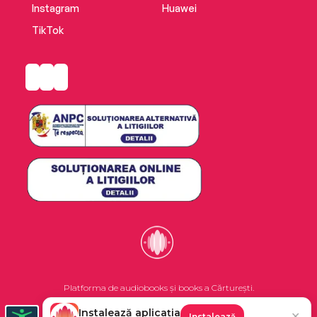
Instagram
Huawei
TikTok
Platforma de audiobooks și books a Cărturești.
Instalează aplicația
✕
Instalează