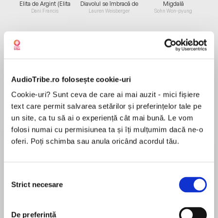
Elita de Argint (Elita
Diavolul se îmbracă de
Migdală
de...
la...
Dani Francis
Lauren Weisberger
Sohn Won-pyung
Despre
carte
AudioTribe.ro folosește cookie-uri
CEL MAI BINE VÂNDUT ROMAN JAPONEZ DIN
TOATE TIMPURILE
Cookie-uri? Sunt ceva de care ai mai auzit - mici fișiere
• Ediție integrală •
text care permit salvarea setărilor și preferințelor tale pe
Prima ediție necenzurată în limba română
un site, ca tu să ai o experiență cât mai bună. Le vom
Rămas singur într-o vacanță de vară la malul
folosi numai cu permisiunea ta și îți mulțumim dacă ne-o
MAI MULT
mării în Kamakura, un tânăr student descoperă
oferi. Poți schimba sau anula oricând acordul tău.
Recenzii
în mulțimea de pe plajă un bărbat mai în vârstă,
fascinant și misterios, pe care ajunge să-l
Selecția
numească în scurt timp Sensei. Pe măsură ce
Excelente si cartea si naratiunea!
Strict necesare
consimțământului
relația lor e tot mai strânsă, tânărul student
devine din ce în ce mai curios în legătură cu
secretele tragice care îl bântuie pe Sensei, cu
De preferință