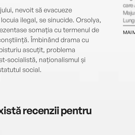
care 
ujului, nevoit să evacueze
Majus
locuia ilegal, se sinucide. Orsolya,
Lung
porno
prezentase somația cu termenul de
MAI 
Berli
 conștiință. Îmbinând drama cu
sfârș
bisturiu ascuțit, problema
Juriu
preze
t-socialistă, naționalismul și
va av
tatutul social.
istă recenzii pentru