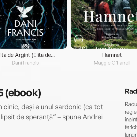
lita de Argint (Elita de...
Hamnet
Dani Francis
Maggie O'Farrell
5 (ebook)
Rad
Radu 
 cinic, deși e unul sardonic (ca tot
regie
 lipsit de speranță“ – spune Andrei
înain
feric
lungm