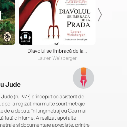
Diavolul se îmbracă de la...
Lauren Weisberger
Fre
u Jude
Jude (n. 1977) a început ca asistent de
, apoi a regizat mai multe scurtmetraje
te de a debuta în lungmetraj cu Cea mai
ită fată din lume. A realizat apoi alte
etraje și documentare apreciate, printre