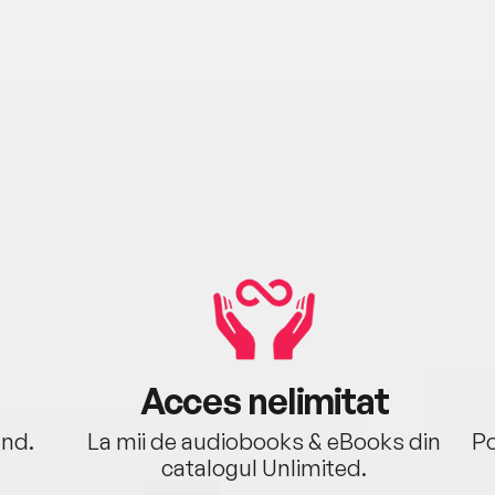
Acces nelimitat
ând.
La mii de audiobooks & eBooks din
Po
catalogul Unlimited.