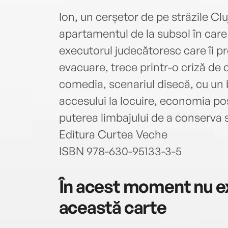
Ion, un cerșetor de pe străzile Cl
apartamentul de la subsol în care 
executorul judecătoresc care îi 
evacuare, trece printr-o criză de
comedia, scenariul disecă, cu un 
accesului la locuire, economia pos
puterea limbajului de a conserva s
Editura Curtea Veche
ISBN 978-630-95133-3-5
În acest moment nu ex
această carte