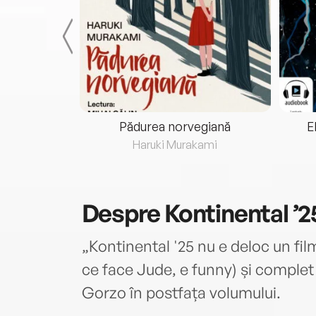
eria...
Pădurea norvegiană
E
ris
Haruki Murakami
Despre
Kontinental ’2
„Kontinental '25 nu e deloc un film
ce face Jude, e funny) și complet
Gorzo în postfața volumului.