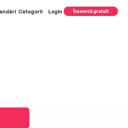
andări
Categorii
Login
Încearcă gratuit