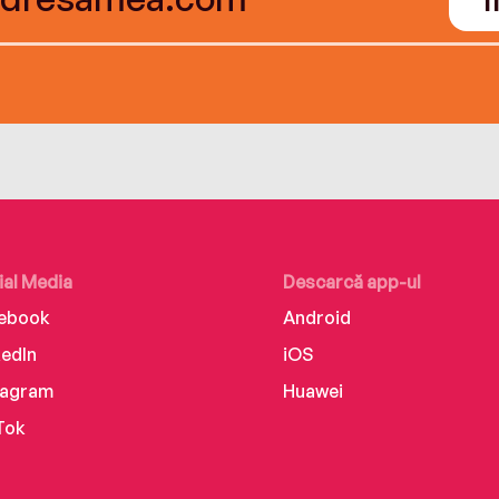
ial Media
Descarcă app-ul
ebook
Android
kedIn
iOS
tagram
Huawei
Tok