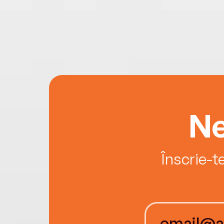
Ne
Înscrie-t