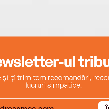
wsletter-ul tribu
e și-ți trimitem recomandări, recenz
lucruri simpatice.