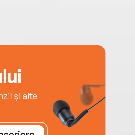
lui
ii și alte
Înscriere