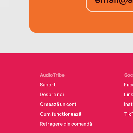
AudioTribe
Soc
Suport
Fac
Despre noi
Lin
Creează un cont
Ins
Cum funcționează
Tik
Retragere din comandă