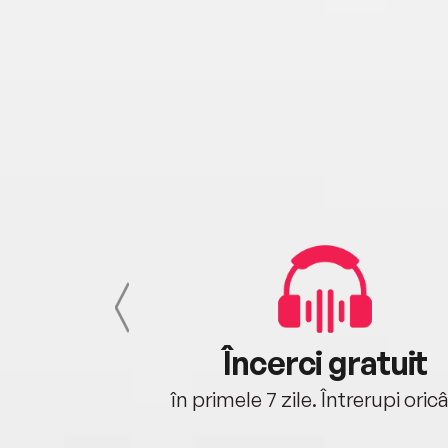
cu tine
Încerci gratuit
oriunde ești.
în primele 7 zile. Întrerupi oric