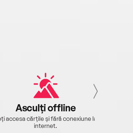
Asculți offline
Aj
ți accesa cărțile și fără conexiune la
Ascultă a
internet.