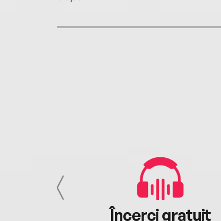
cu tine
Încerci gratuit