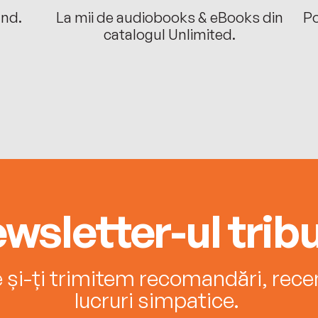
ând.
La mii de audiobooks & eBooks din
Po
catalogul Unlimited.
wsletter-ul tribu
e și-ți trimitem recomandări, recenz
lucruri simpatice.