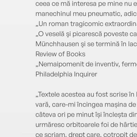
ceea ce mă interesa pe mine nu er
manechinul meu pneumatic, adic
„Un roman tragicomic extraordina
„O veselă şi picarescă poveste ca
Münchhausen şi se termină în lac
Review of Books
„Nemaipomenit de inventiv, fermecă
Philadelphia Inquirer
„Textele acestea au fost scrise în
vară, care-mi încingea mașina de 
câteva ori pe minut își încleșta di
urmăresc orbitoarele foi de hârti
ce scriam, drept care, cotropit de