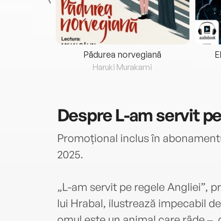
eria...
Pădurea norvegiană
E
ris
Haruki Murakami
Despre
L-am servit pe
Promoțional inclus în abonamentu
2025.
„L-am servit pe regele Angliei”, 
lui Hrabal, ilustrează impecabil 
omul este un animal care râde ‒, 