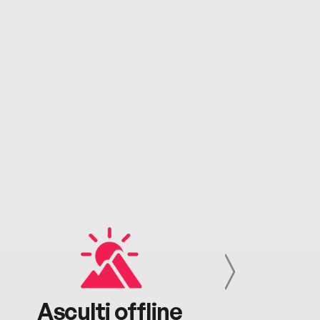
Asculți offline
Aj