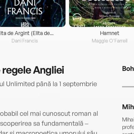
lita de Argint (Elita de...
Hamnet
Dani Francis
Maggie O'Farrell
 regele Angliei
Boh
l Unlimited până la 1 septembrie
Mih
probabil cel mai cunoscut roman al
Mihai
descoperirea sa fundamentală ‒
profe
dar şi macropoetica umorului său,