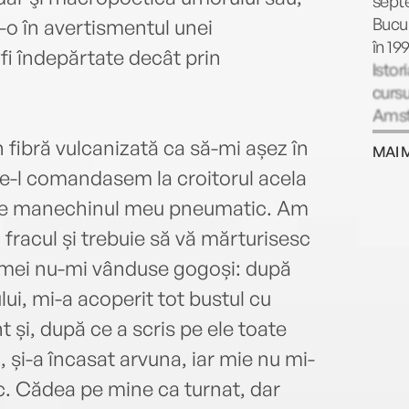
septe
Bucur
t-o în avertismentul unei
în 19
fi îndepărtate decât prin
Istor
cursu
Amste
teatr
fibră vulcanizată ca să-mi așez în
MAI 
voce
are-l comandasem la croitorul acela
filme
t pe manechinul meu pneumatic. Am
 fracul și trebuie să vă mărturisesc
irmei nu-mi vânduse gogoși: după
lui, mi-a acoperit tot bustul cu
t și, după ce a scris pe ele toate
c, și-a încasat arvuna, iar mie nu mi-
c. Cădea pe mine ca turnat, dar