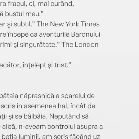
a fracul, ci, mai curând,
ă bustul meu.”
r şi subtil.” The New York Times
re începe ca aventurile Baronului
rimi şi singurătate.” The London
tor, înţelept şi trist.”
 bătaia năprasnică a soarelui de
scris în asemenea hal, încât de
nții și se bâlbâia. Neputând să
e albă, n-aveam controlul asupra a
 beția luminii, am scris făcând uz