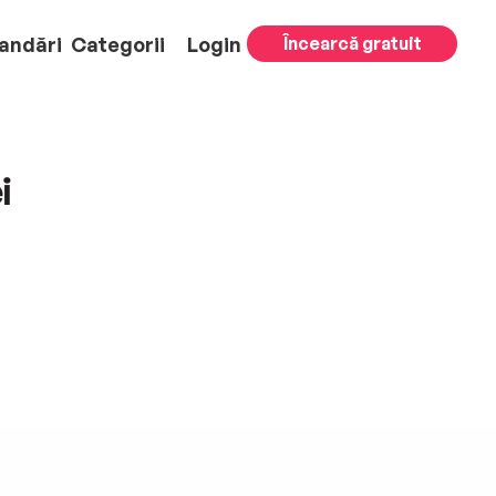
andări
Categorii
Login
Încearcă gratuit
i