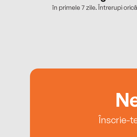
oriunde ești.
în primele 7 zile. Întrerupi oric
Ne
Înscrie-t