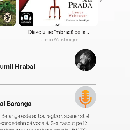
Diavolul se îmbracă de la...
Lauren Weisberger
Fre
umil Hrabal
ai Baranga
 Baranga este actor, regizor, scenarist și
sor de tehnică vocală. S-a născut pe 12