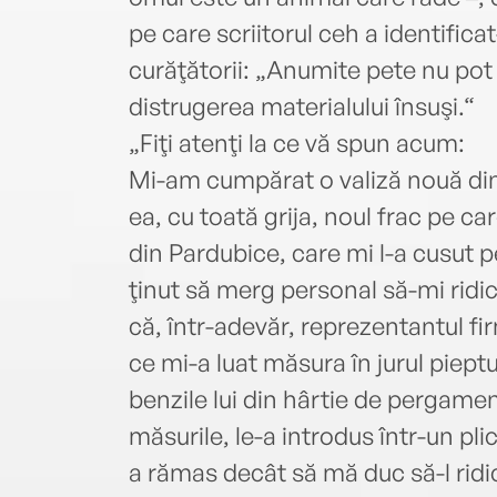
pe care scriitorul ceh a identifica
curăţătorii: „Anumite pete nu pot 
distrugerea materialului însuşi.“
„Fiţi atenţi la ce vă spun acum:
Mi-am cumpărat o valiză nouă din 
ea, cu toată grija, noul frac pe c
din Pardubice, care mi l-a cusu
ţinut să merg personal să-mi ridic
că, într-adevăr, reprezentantul f
ce mi-a luat măsura în jurul pieptu
benzile lui din hârtie de pergamen
măsurile, le-a introdus într-un pli
a rămas decât să mă duc să-l ridi