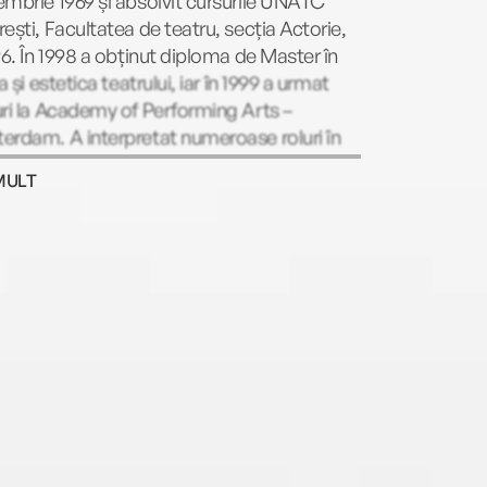
mbrie 1969 și absolvit cursurile UNATC
ești, Facultatea de teatru, secția Actorie,
96. În 1998 a obținut diploma de Master în
ia și estetica teatrului, iar în 1999 a urmat
ri la Academy of Performing Arts –
rdam. A interpretat numeroase roluri în
u, cinematografie, televiziune și a dublat
MULT
a multor personaje din desene animate si
 artistice.