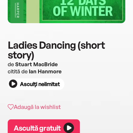
Ladies Dancing (short
story)
de
Stuart MacBride
citită de
Ian Hanmore
Asculți nelimitat
Adaugă la wishlist
Ascultă gratuit