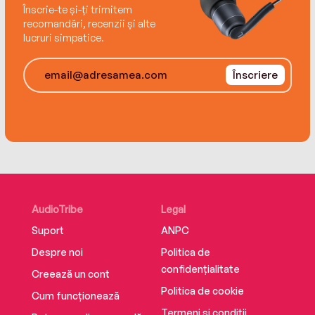
Înscrie-te și-ți trimitem
recomandări, recenzii și alte
lucruri simpatice.
Înscriere
AudioTribe
Legal
Suport
ANPC
Despre noi
Politica de
confidențialitate
Creează un cont
Politica de cookie
Cum funcționează
Termeni și condiții