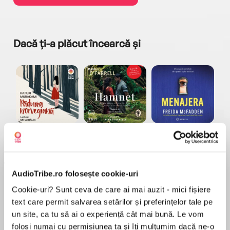
Dacă ți-a plăcut încearcă și
a...
Pădurea norvegiană
Hamnet
Menajera
I
Haruki Murakami
Maggie O'Farrell
Freida McFadden
AudioTribe.ro folosește cookie-uri
Cookie-uri? Sunt ceva de care ai mai auzit - mici fișiere
text care permit salvarea setărilor și preferințelor tale pe
un site, ca tu să ai o experiență cât mai bună. Le vom
folosi numai cu permisiunea ta și îți mulțumim dacă ne-o
Elita de Argint (Elita
Diavolul se îmbracă de
Migdală