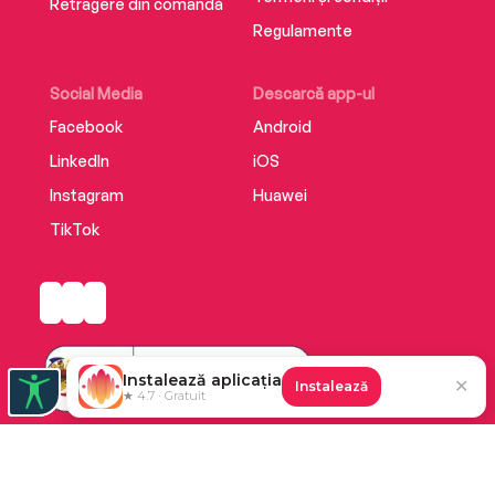
Retragere din comandă
Regulamente
Social Media
Descarcă app-ul
Facebook
Android
LinkedIn
iOS
Instagram
Huawei
TikTok
Instalează aplicația
✕
Instalează
★ 4.7 · Gratuit