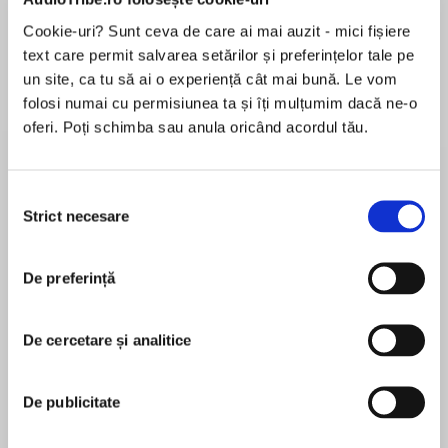
Elita de Argint (Elita
Diavolul se îmbracă de
Migdală
de...
la...
Dani Francis
Lauren Weisberger
Sohn Won-pyung
Cookie-uri? Sunt ceva de care ai mai auzit - mici fișiere
text care permit salvarea setărilor și preferințelor tale pe
un site, ca tu să ai o experiență cât mai bună. Le vom
folosi numai cu permisiunea ta și îți mulțumim dacă ne-o
oferi. Poți schimba sau anula oricând acordul tău.
Despre
carte
The stars are fading, and darkness threatens
everything…
Selecția
Strict necesare
consimțământului
De preferință
MAI MULT
The spicy epic fantasy romance sensation that
În acest moment nu există recenzii
has gripped readers on Booktok!
pentru această carte
De cercetare și analitice
Melissa K. Roehrich
De publicitate
'Just when I thought it wouldn't get better, you
go and throw the curve ball and I am stuck