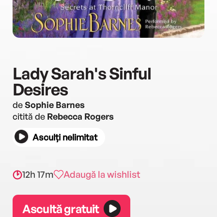
Lady Sarah's Sinful
Desires
de
Sophie Barnes
citită de
Rebecca Rogers
Asculți nelimitat
12h 17m
Adaugă la wishlist
Ascultă gratuit