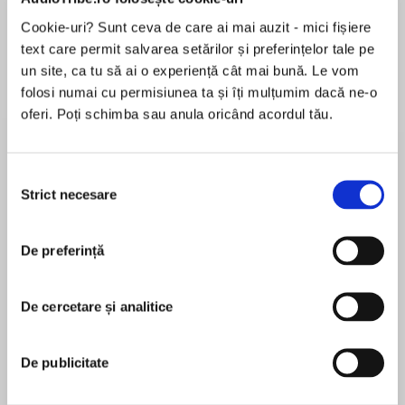
de...
la...
Dani Francis
Lauren Weisberger
Sohn Won-pyung
Cookie-uri? Sunt ceva de care ai mai auzit - mici fișiere
text care permit salvarea setărilor și preferințelor tale pe
un site, ca tu să ai o experiență cât mai bună. Le vom
folosi numai cu permisiunea ta și îți mulțumim dacă ne-o
Despre
carte
oferi. Poți schimba sau anula oricând acordul tău.
Welcome to Thorncliff Manor, where London's
elite mix, mingle, and may even find their
Selecția
heart's desire . . .
Strict necesare
consimțământului
There are thousands of things Christopher,
MAI MULT
Viscount Spencer, would rather do than hunt for
De preferință
În acest moment nu există recenzii
a bride, especially since experience has taught
pentru această carte
him that women are not to be trusted. Then he
De cercetare și analitice
finds the intriguing Lady Sarah scrambling
Sophie Barnes
around in Thorncliff's conservatory and he is
instantly charmed by her passionate nature. But
De publicitate
Born in Denmark, USA TODAY bestselling author
why is she so intent on avoiding him?
Sophie Barnes spent her youth traveling with her