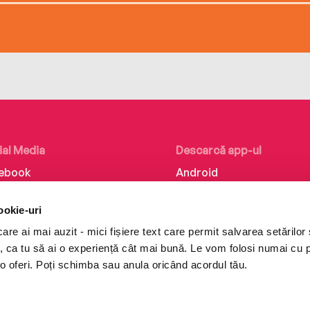
ial Media
Descarcă app-ul
ebook
Android
kedIn
iOS
ookie-uri
tagram
Huawei
re ai mai auzit - mici fișiere text care permit salvarea setărilor 
Tok
te, ca tu să ai o experiență cât mai bună. Le vom folosi numai cu
o oferi. Poți schimba sau anula oricând acordul tău.