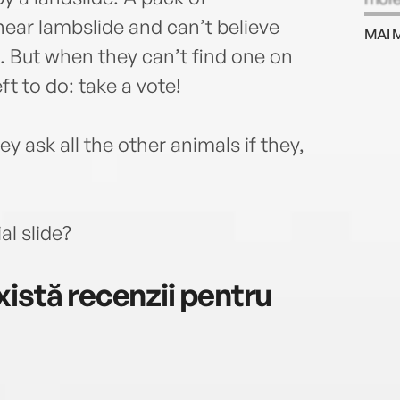
named
ear lambslide and can’t believe
MAI 
Peopl
m. But when they can’t find one on
her t
ft to do: take a vote!
recog
cultu
she i
 ask all the other animals if they,
al slide?
istă recenzii pentru