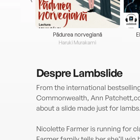
eria...
Pădurea norvegiană
E
ris
Haruki Murakami
Despre
Lambslide
From the international bestsellin
Commonwealth, Ann Patchett,come
about a slide made just for lambs
Nicolette Farmer is running for cl
Farmer family tells her she’ll win 