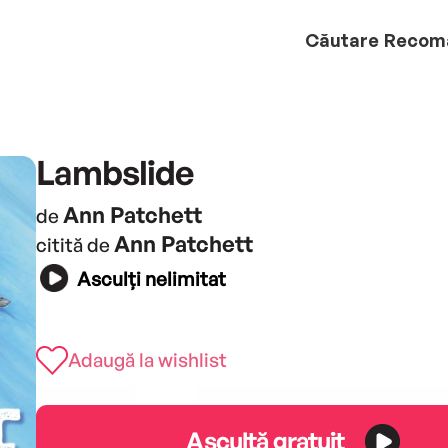
Căutare
Recom
Lambslide
Ann Patchett
de
Ann Patchett
citită de
Asculți nelimitat
Adaugă la wishlist
Ascultă gratuit