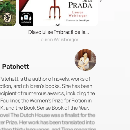
Diavolul se îmbracă de la...
Lauren Weisberger
Fre
 Patchett
atchett is the author of novels, works of
ction, and children’s books. She has been
ecipient of numerous awards, including the
aulkner, the Women’s Prize for Fiction in
K, and the Book Sense Book of the Year.
ovel The Dutch House was a finalist for the
zer Prize. Her work has been translated into
 than thirty languages, and Time magazine