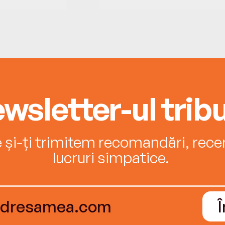
wsletter-ul tribu
e și-ți trimitem recomandări, recenz
lucruri simpatice.