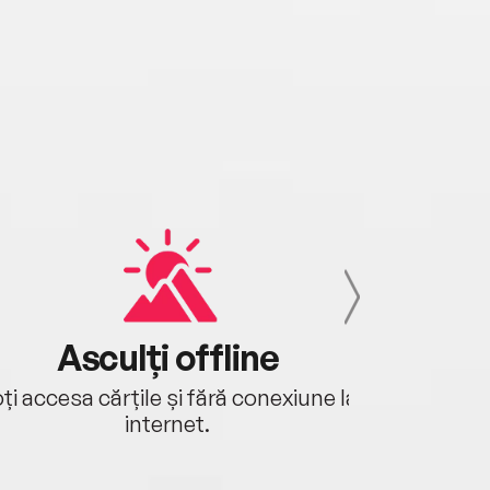
Asculți offline
Aj
ți accesa cărțile și fără conexiune la
Ascultă a
internet.