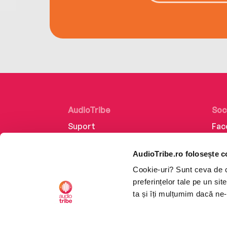
AudioTribe
Soc
Suport
Fac
Despre noi
Lin
AudioTribe.ro folosește c
Creează un cont
Ins
Cookie-uri? Sunt ceva de ca
Cum funcționează
Tik
preferințelor tale pe un si
Retragere din comandă
ta și îți mulțumim dacă ne-