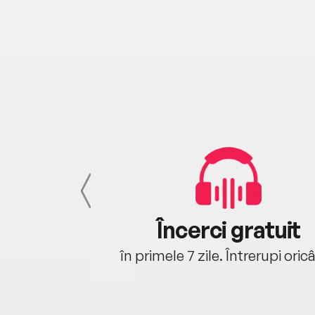
cu tine
Încerci gratuit
oriunde ești.
în primele 7 zile. Întrerupi oric