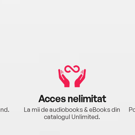
Acces nelimitat
ând.
La mii de audiobooks & eBooks din
Po
catalogul Unlimited.