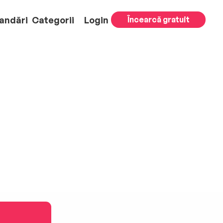
andări
Categorii
Login
Încearcă gratuit