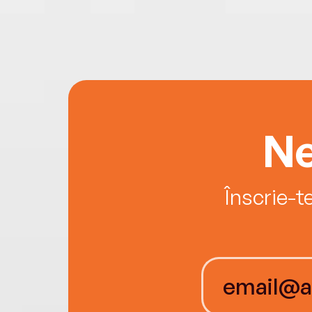
Ne
Înscrie-t