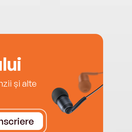
lui
ii și alte
Înscriere