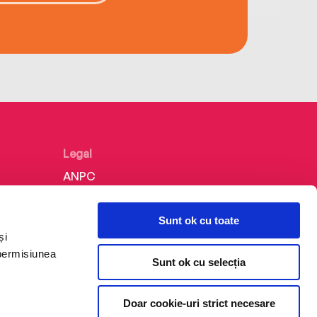
Legal
ANPC
Politica de confidențialitate
Sunt ok cu toate
Politica de cookie
și
Termeni și condiții
 permisiunea
Sunt ok cu selecția
Regulamente
Doar cookie-uri strict necesare