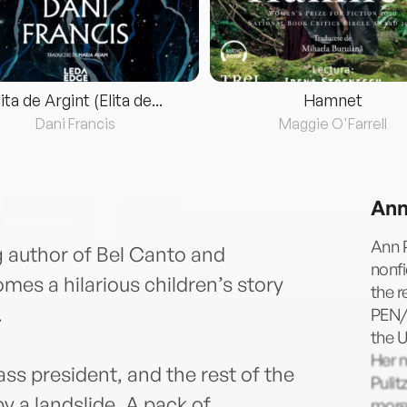
lita de Argint (Elita de...
Hamnet
Dani Francis
Maggie O'Farrell
Ann
Ann P
g author of Bel Canto and
nonfi
s a hilarious children’s story
the r
.
PEN/F
the U
Her n
ass president, and the rest of the
Pulit
by a landslide. A pack of
more