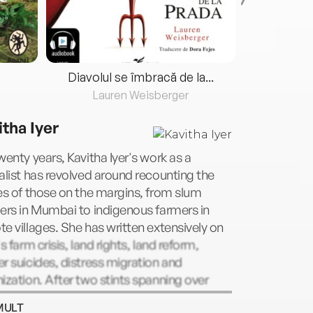
Diavolul se îmbracă de la...
Lauren Weisberger
Fre
itha Iyer
wenty years, Kavitha Iyer's work as a
alist has revolved around recounting the
es of those on the margins, from slum
ers in Mumbai to indigenous farmers in
e villages. She has written extensively on
's farm crisis, land rights, land reform,
r suicides, distress migration and
ization. After two stints spanning over
teen years with The Indian Express, she is
MULT