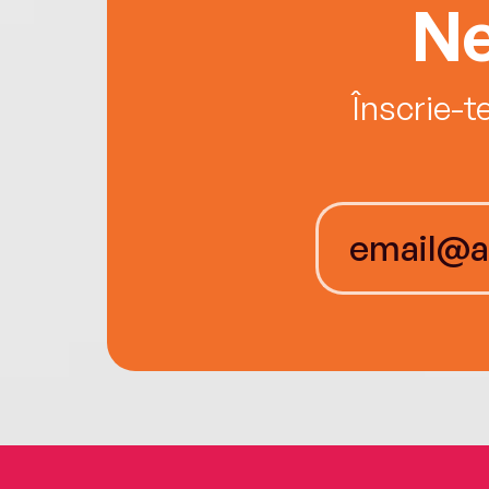
Ne
Înscrie-t