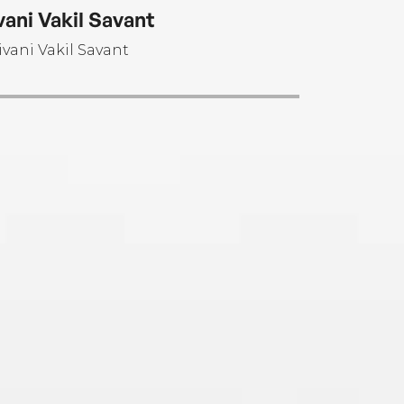
n independent journalist.
vani Vakil Savant