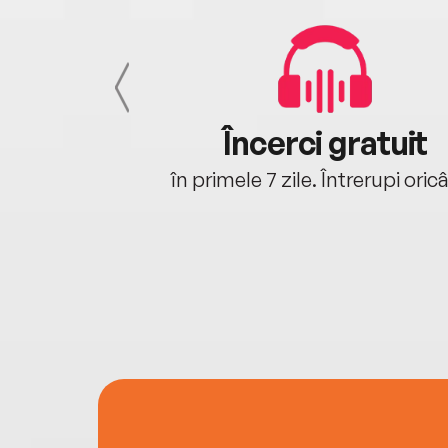
cu tine
Încerci gratuit
oriunde ești.
în primele 7 zile. Întrerupi oric