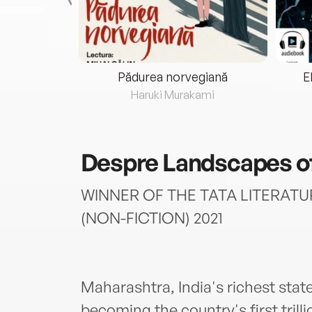
eria...
Pădurea norvegiană
E
ris
Haruki Murakami
Despre
Landscapes o
WINNER OF THE TATA LITERATU
(NON-FICTION) 2021
Maharashtra, India's richest stat
becoming the country's first tril