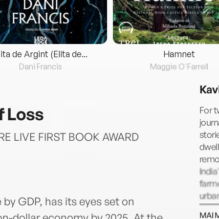
lita de Argint (Elita de...
Hamnet
Dani Francis
Maggie O'Farrell
Kav
f Loss
For t
journ
stori
RE LIVE FIRST BOOK AWARD
dwell
remot
India
farme
urban
e by GDP, has its eyes set on
seven
MAI 
lion-dollar economy by 2025. At the