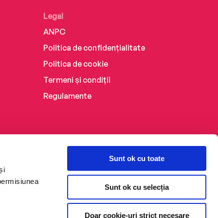
Legal
ANPC
Politica de confidențialitate
Politica de cookie
Termeni și condiții
Regulamente
Sunt ok cu toate
și
 permisiunea
Sunt ok cu selecția
Doar cookie-uri strict necesare