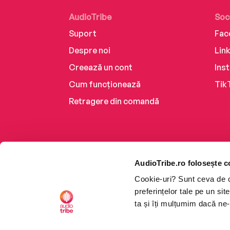
AudioTribe
Soc
Suport
Fac
Despre noi
Lin
Creează un cont
Ins
Cum funcționează
Tik
Retragere din comandă
AudioTribe.ro folosește c
Cookie-uri? Sunt ceva de ca
preferințelor tale pe un si
ta și îți mulțumim dacă ne-