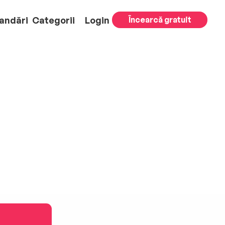
andări
Categorii
Login
Încearcă gratuit