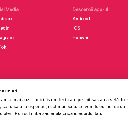
ial Media
Descarcă app-ul
ebook
Android
kedIn
iOS
tagram
Huawei
Tok
ookie-uri
re ai mai auzit - mici fișiere text care permit salvarea setărilor 
te, ca tu să ai o experiență cât mai bună. Le vom folosi numai cu
o oferi. Poți schimba sau anula oricând acordul tău.