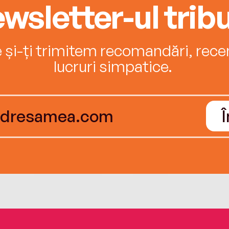
wsletter-ul tribu
e și-ți trimitem recomandări, recenz
lucruri simpatice.