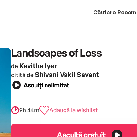
Căutare
Recom
Landscapes of Loss
Kavitha Iyer
de
Shivani Vakil Savant
citită de
Asculți nelimitat
9h 44m
Adaugă la wishlist
Ascultă gratuit