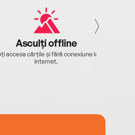
Asculți offline
Aj
ți accesa cărțile și fără conexiune la
Ascultă a
internet.