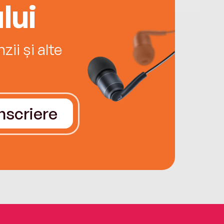
lui
ii și alte
Înscriere