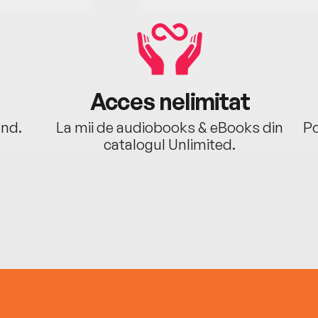
Acces nelimitat
ând.
La mii de audiobooks & eBooks din
Po
catalogul Unlimited.