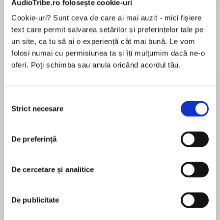
AudioTribe.ro folosește cookie-uri
Cookie-uri? Sunt ceva de care ai mai auzit - mici fișiere
text care permit salvarea setărilor și preferințelor tale pe
Despre
carte
un site, ca tu să ai o experiență cât mai bună. Le vom
folosi numai cu permisiunea ta și îți mulțumim dacă ne-o
A princess in need of a husband.
oferi. Poți schimba sau anula oricând acordul tău.
A rake not in want of a wife.
London 1855
Selecția
Strict necesare
consimțământului
MAI MULT
Deemed unsuitable to rule by her parents,
În acest moment nu există recenzii
Princess Justine
De preferință
pentru această carte
is sent to England to learn from Queen Victoria
what it means to be royal. In London she will
also be matched with a suitable husband. But
De cercetare și analitice
headstrong Justine is not one to be influenced,
Julia London
especially in matters of the heart, and so
De publicitate
roguish bachelor William, Lord Douglas is sent to
Julia London is a New York Times and USA Today
watch over the spirited young woman.
bestselling author of over fifty novels of historical