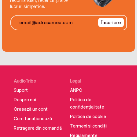
recomandări, recenzii și alte
lucruri simpatice.
Înscriere
AudioTribe
Legal
Suport
ANPC
Despre noi
Politica de
confidențialitate
Creează un cont
Politica de cookie
Cum funcționează
Termeni și condiții
Retragere din comandă
Regulamente