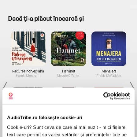
Dacă ți-a plăcut încearcă și
a...
Pădurea norvegiană
Hamnet
Menajera
I
Haruki Murakami
Maggie O'Farrell
Freida McFadden
AudioTribe.ro folosește cookie-uri
Cookie-uri? Sunt ceva de care ai mai auzit - mici fișiere
Elita de Argint (Elita
Diavolul se îmbracă de
Migdală
de...
la...
Dani Francis
Lauren Weisberger
Sohn Won-pyung
text care permit salvarea setărilor și preferințelor tale pe