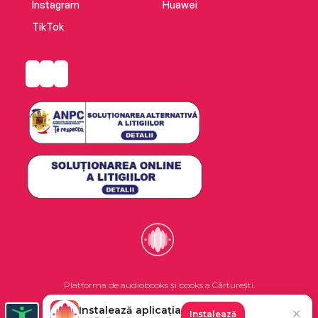
Instagram
Huawei
TikTok
Platforma de audiobooks și books a Cărturești.
Instalează aplicația
✕
Instalează