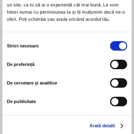
un site, ca tu să ai o experiență cât mai bună. Le vom
folosi numai cu permisiunea ta și îți mulțumim dacă ne-o
oferi. Poți schimba sau anula oricând acordul tău.
Despre
carte
The definitive oral history of the UK’s longest-
Selecția
Strict necesare
running live music show, Later… with Jools
consimțământului
Holland
De preferință
MAI MULT
În acest moment nu există recenzii
Since its launch in late 1992, the BBC’s
De cercetare și analitice
pentru această carte
‘Later….with Jools Holland’ has been widely
regarded as the world’s foremost music
Mark Cooper
De publicitate
programme, showcasing a huge variety of
bands, singers and musicians in a live
performance setting. Now in its 50th series
‘Later…’ has broadcasted over 300 episodes.
Arată detalii
Jools Holland