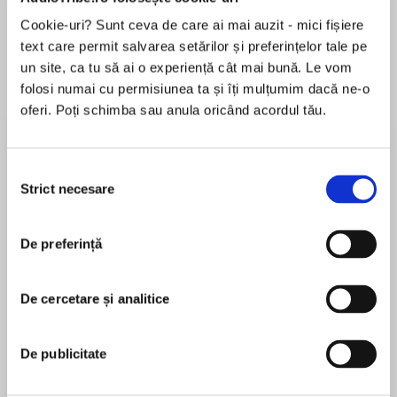
Cookie-uri? Sunt ceva de care ai mai auzit - mici fișiere
text care permit salvarea setărilor și preferințelor tale pe
un site, ca tu să ai o experiență cât mai bună. Le vom
folosi numai cu permisiunea ta și îți mulțumim dacă ne-o
Despre
carte
oferi. Poți schimba sau anula oricând acordul tău.
Listen to everyday words and phrases in
Vietnamese, then repeat, practise and refine! A
relaxing way to pick up the language.
Selecția
Strict necesare
consimțământului
MAI MULT
Follow the words using the free booklet, also
De preferință
În acest moment nu există recenzii
available at:
pentru această carte
collinsdictionary.com/resources#3000-words
De cercetare și analitice
Collins Dictionaries
Covers the words you need for modern life in
De publicitate
Vietnam with topics on home life, work and
school environments, shopping, food and drink,
Daniel Richards