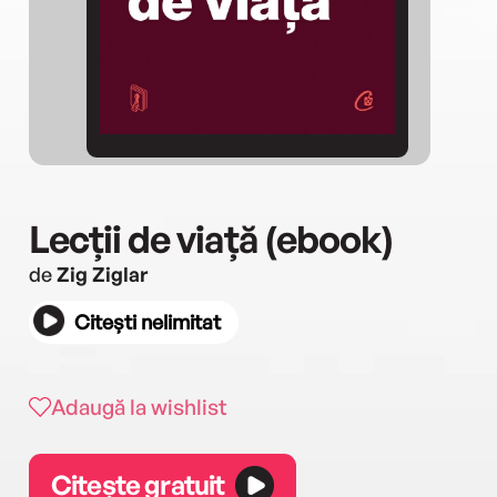
Lecții de viață (ebook)
de
Zig Ziglar
Citești nelimitat
Adaugă la wishlist
Citește gratuit