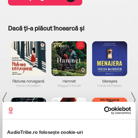
Dacă ți-a plăcut încearcă și
a...
Pădurea norvegiană
Hamnet
Menajera
I
Haruki Murakami
Maggie O'Farrell
Freida McFadden
AudioTribe.ro folosește cookie-uri
Elita de Argint (Elita
Diavolul se îmbracă de
Migdală