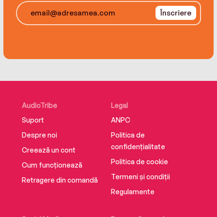
învăţăturile creştine în lucrările sale. A murit pe 28
Înscriere
noiembrie 2012.
AudioTribe
Legal
Suport
ANPC
Despre noi
Politica de
confidențialitate
Creează un cont
Politica de cookie
Cum funcționează
Termeni și condiții
Retragere din comandă
Regulamente