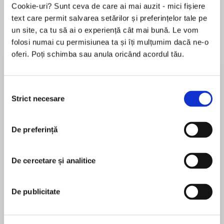
Cookie-uri? Sunt ceva de care ai mai auzit - mici fișiere
de...
la...
Dani Francis
Lauren Weisberger
Sohn Won-pyung
text care permit salvarea setărilor și preferințelor tale pe
un site, ca tu să ai o experiență cât mai bună. Le vom
folosi numai cu permisiunea ta și îți mulțumim dacă ne-o
oferi. Poți schimba sau anula oricând acordul tău.
Despre
carte
Cuvintele lui Zig Ziglar sunt susținute de o
Selecția
înțelepciune practică și de experiențe din viața
Strict necesare
consimțământului
reală. Cartea de față îți propune abordări
simple, dar eficiente, care pot face diferența
între a duce o viață mediocră și una plină de
De preferință
MAI MULT
entuziasm și împlinire. Poți pune imediat în
În acest moment nu există recenzii
aplicare sugestiile prezentate pentru a-ți spori
De cercetare și analitice
pentru această carte
fericirea și eficiența, pentru a deveni mai
încrezător în tine însuți, mai energic și mai
capabil să faci față tuturor provocărilor.
De publicitate
Avându-l pe Zig Ziglar ca profesor, vei învăța
Zig Ziglar
exact cum să atingi fiecare obiectiv pe care ți l-