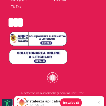
TikTok
Platforma de audiobooks și books a Cărturești.
Instalează aplicația
✕
Instalează
©2026 Nemo EPG SRL. Toate drepturile rezervate.
★ 4.7 · Gratuit