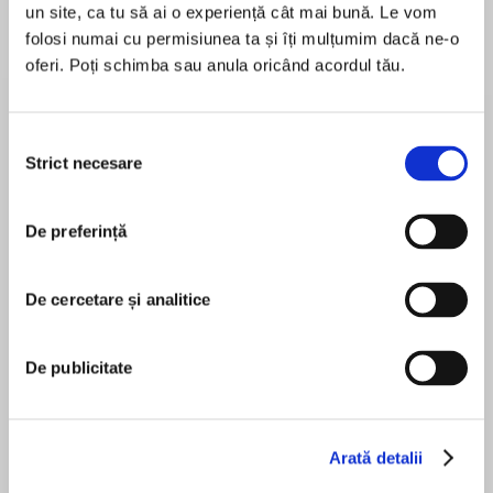
un site, ca tu să ai o experiență cât mai bună. Le vom
folosi numai cu permisiunea ta și îți mulțumim dacă ne-o
oferi. Poți schimba sau anula oricând acordul tău.
Despre
carte
A timely and provocative account of the fall of
Selecția
New Labour, the rise of Corbyn, and what it
Strict necesare
consimțământului
means for the left in Britain.
De preferință
‘Lewis Goodall is one of the most exciting
MAI MULT
voices in British politics right now’ Emily Maitlis
În acest moment nu există recenzii
De cercetare și analitice
pentru această carte
‘Hugely illuminating, thought-provoking and
moving in its seriousness and optimism’ Lord
Lewis Goodall
De publicitate
Andrew Adonis
ESSENTIAL READING DURING LABOUR’S
LEADERSHIP CAMPAIGN.
Alex James-Cox
Arată detalii