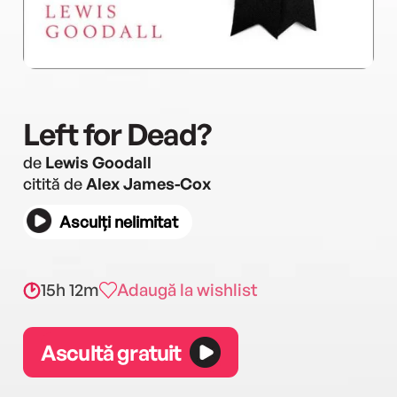
Left for Dead?
de
Lewis Goodall
citită de
Alex James-Cox
Asculți nelimitat
15h 12m
Adaugă la wishlist
Ascultă gratuit