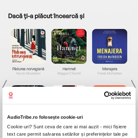
Dacă ți-a plăcut încearcă și
a...
Pădurea norvegiană
Hamnet
Menajera
I
Haruki Murakami
Maggie O'Farrell
Freida McFadden
AudioTribe.ro folosește cookie-uri
Elita de Argint (Elita
Diavolul se îmbracă de
Migdală
Cookie-uri? Sunt ceva de care ai mai auzit - mici fișiere
de...
la...
Dani Francis
Lauren Weisberger
Sohn Won-pyung
text care permit salvarea setărilor și preferințelor tale pe