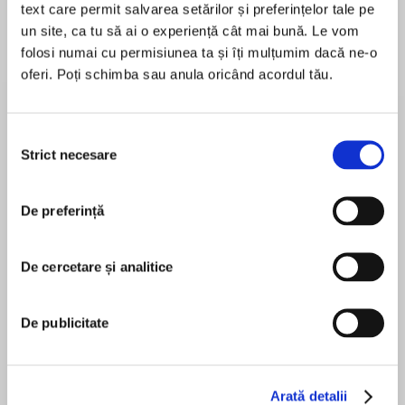
text care permit salvarea setărilor și preferințelor tale pe
un site, ca tu să ai o experiență cât mai bună. Le vom
Elita de Argint (Elita
Diavolul se îmbracă de
Migdală
folosi numai cu permisiunea ta și îți mulțumim dacă ne-o
de...
la...
Dani Francis
Lauren Weisberger
Sohn Won-pyung
oferi. Poți schimba sau anula oricând acordul tău.
Selecția
Despre
carte
Strict necesare
consimțământului
"O poveste modernă mafia romance.
De preferință
Născută într-una dintre cele mai importante
familii mafiote din Chicago, Aria Scuderi este o
De cercetare și analitice
prințesă a mafiei renumită pentru frumusețea
MAI MULT
ei. Calitățile pe care mulți le considerau atuuri îi
În acest moment nu există recenzii
aduc, de fapt, condamnarea atunci când este
De publicitate
pentru această carte
forțată să se căsătorească cu Luca Vitiello
pentru a aduce pace între două dinastii mafiote.
Luca este viitorul Capo al Famigliei din New
Arată detalii