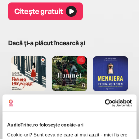
Citește gratuit
Dacă ți-a plăcut încearcă și
a...
Pădurea norvegiană
Hamnet
Menajera
I
Haruki Murakami
Maggie O'Farrell
Freida McFadden
AudioTribe.ro folosește cookie-uri
Cookie-uri? Sunt ceva de care ai mai auzit - mici fișiere