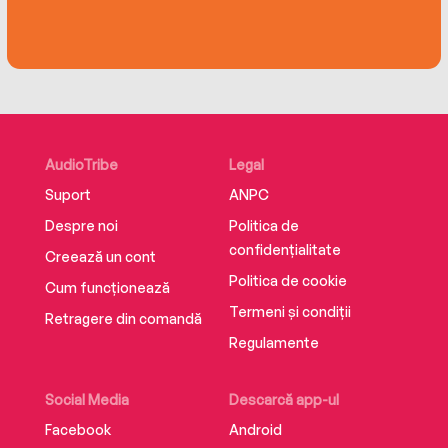
capătul lumii.
Singura ei șansă de a supraviețui într-un mariaj
cu Luca este să îi câștige afecțiunea și să-și
găsească drumul către inima lui – chiar dacă se
zvonește că Luca nu ar avea, oricum, o inimă."
AudioTribe
Legal
Editura Royal Ink Books
Suport
ANPC
ISBN 978-630-315-084-0
Despre noi
Politica de
confidențialitate
Creează un cont
Politica de cookie
Cum funcționează
Termeni și condiții
Retragere din comandă
Regulamente
Social Media
Descarcă app-ul
Facebook
Android