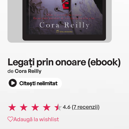
Legați prin onoare (ebook)
de
Cora Reilly
Citești nelimitat
4.6
(7 recenzii)
Adaugă la wishlist