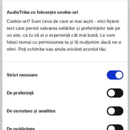
de...
la...
Dani Francis
Lauren Weisberger
Sohn Won-pyung
AudioTribe.ro folosește cookie-uri
Cookie-uri? Sunt ceva de care ai mai auzit - mici fișiere
text care permit salvarea setărilor și preferințelor tale pe
Despre
carte
un site, ca tu să ai o experiență cât mai bună. Le vom
folosi numai cu permisiunea ta și îți mulțumim dacă ne-o
A snake spirit transforms into a boy and must
oferi. Poți schimba sau anula oricând acordul tău.
hide his true identity after falling for a
headstrong prince in this lush, romantic retelling
of the traditional Chinese folktale.
Selecția
Strict necesare
consimțământului
MAI MULT
When Prince Xian was a boy, a white snake bit
În acest moment nu există recenzii
his mother and condemned her to a slow,
De preferință
pentru această carte
painful death. The only known cure is an elusive
spirit pearl—or an antidote created from the
Sher Lee
rare white snake itself. Desperate and
De cercetare și analitice
determined, Xian travels to the city of Changle,
Sher Lee writes young adult novels with Asian
where an oracle predicted he would find and
characters. She lives in Singapore and has an
capture a white snake.
De publicitate