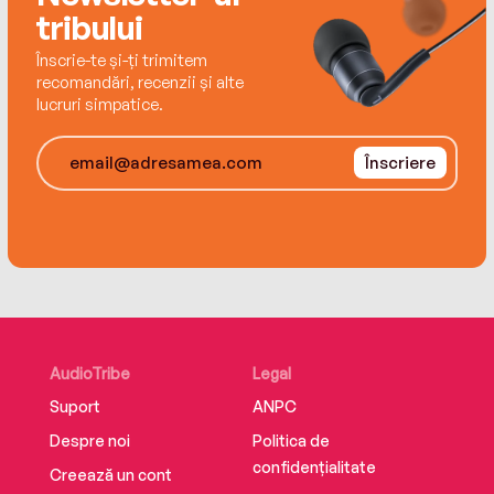
tribului
Înscrie-te și-ți trimitem
recomandări, recenzii și alte
lucruri simpatice.
Înscriere
AudioTribe
Legal
Suport
ANPC
Despre noi
Politica de
confidențialitate
Creează un cont