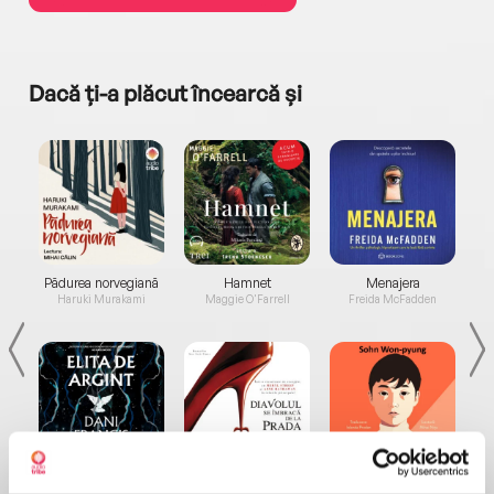
Dacă ți-a plăcut încearcă și
a...
Pădurea norvegiană
Hamnet
Menajera
I
Haruki Murakami
Maggie O'Farrell
Freida McFadden
Elita de Argint (Elita
Diavolul se îmbracă de
Migdală