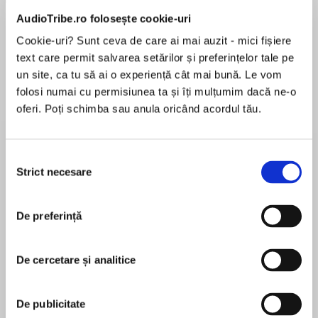
AudioTribe.ro folosește cookie-uri
Cookie-uri? Sunt ceva de care ai mai auzit - mici fișiere
text care permit salvarea setărilor și preferințelor tale pe
un site, ca tu să ai o experiență cât mai bună. Le vom
Elita de Argint (Elita
Diavolul se îmbracă de
Migdală
folosi numai cu permisiunea ta și îți mulțumim dacă ne-o
de...
la...
Dani Francis
Lauren Weisberger
Sohn Won-pyung
oferi. Poți schimba sau anula oricând acordul tău.
Selecția
Strict necesare
consimțământului
Despre
carte
O familie care a sfidat destinul. O familie care a
De preferință
învins. O familie care a ajuns legendară.CEL MAI
BINE VÂNDUT ROMAN DIN ITALIA ÎN 2019.
Romanul care a cucerit lumea în curs de
De cercetare și analitice
traducere în 22 de țări. Din momentul în care
MAI MULT
ajunge la Palermo în 1799 familia Florio nu se mai
În acest moment nu există recenzii
De publicitate
uită înapoi și decide să ajungă deasupra tuturor