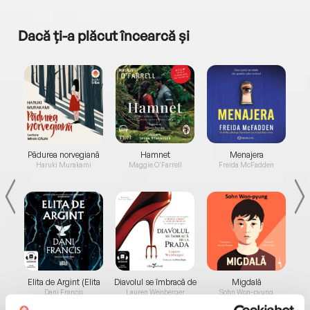
Dacă ți-a plăcut încearcă și
a...
Pădurea norvegiană
Hamnet
Menajera
I
Haruki Murakami
Maggie O'Farrell
Freida McFadden
Elita de Argint (Elita
Diavolul se îmbracă de
Migdală
de...
la...
Dani Francis
Lauren Weisberger
Sohn Won-pyung