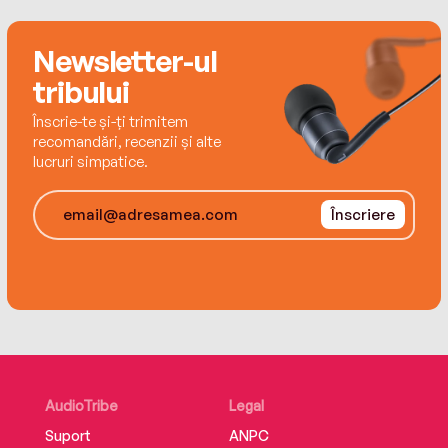
Newsletter-ul
tribului
Înscrie-te și-ți trimitem
recomandări, recenzii și alte
lucruri simpatice.
Înscriere
AudioTribe
Legal
Suport
ANPC