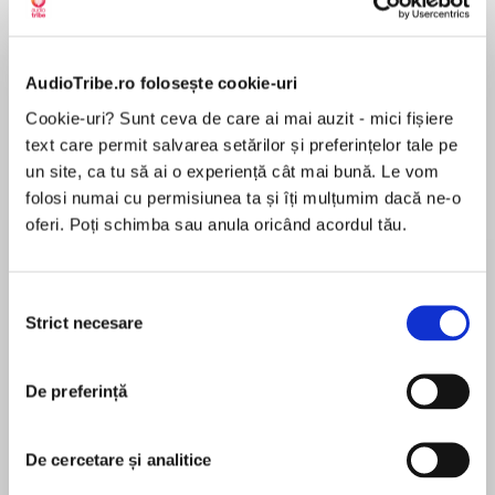
AudioTribe.ro folosește cookie-uri
Despre
carte
Cookie-uri? Sunt ceva de care ai mai auzit - mici fișiere
'This is not an attempt at literary writing; the
text care permit salvarea setărilor și preferințelor tale pe
passages featured in this book are reflections of
un site, ca tu să ai o experiență cât mai bună. Le vom
my observations and sometimes unprocessed
folosi numai cu permisiunea ta și îți mulțumim dacă ne-o
thoughts, expressed without filters... I am not a
oferi. Poți schimba sau anula oricând acordul tău.
writer, most of us are not; but everybody seeks
MAI MULT
expression, and when the urge to unload
În acest moment nu există recenzii
becomes overpowering there is no option but to
Selecția
pentru această carte
take pen to paper, not necessarily to write but
Strict necesare
consimțământului
to introspect and unravel what is happening
Narendra Modi
within the heart and the head, and why.'--
De preferință
Narendra Modi
Narendra Modi became the chief minister of
Gujarat and continued in the post till 2014. He
As a young man, Narendra Modi had got into
De cercetare și analitice
became prime minister of India on 26 May 2014
the habit of writing a letter to the Mother