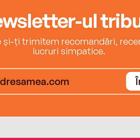
wsletter-ul tribu
e și-ți trimitem recomandări, recenz
lucruri simpatice.