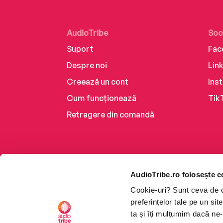
AudioTribe
Soc
Suport
Fac
Despre noi
Lin
Creează un cont
Ins
Cum funcționează
Tik
Retragere din comandă
AudioTribe.ro folosește c
Cookie-uri? Sunt ceva de ca
preferințelor tale pe un si
ta și îți mulțumim dacă ne-