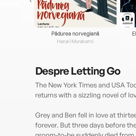
eria...
Pădurea norvegiană
E
ris
Haruki Murakami
Despre
Letting Go
The New York Times and USA Toda
returns with a sizzling novel of lo
Grey and Ben fell in love at thirt
forever. But three days before th
groom-to-be suddenly died from 