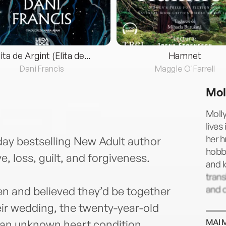
lita de Argint (Elita de...
Hamnet
Dani Francis
Maggie O'Farrell
Mol
Moll
lives
her h
y bestselling New Adult author
hobbi
ve, loss, guilt, and forgiveness.
and l
tran
and 
een and believed they’d be together
eir wedding, the twenty-year-old
MAI 
an unknown heart condition,