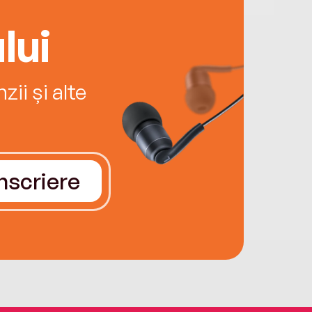
lui
ii și alte
Înscriere