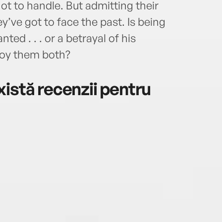
t to handle. But admitting their
y’ve got to face the past. Is being
d . . . or a betrayal of his
roy them both?
istă recenzii pentru