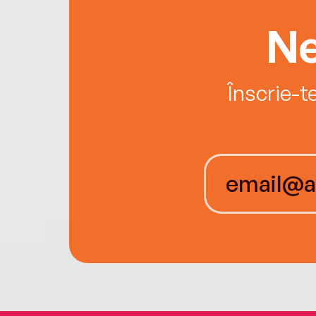
Ne
Înscrie-t