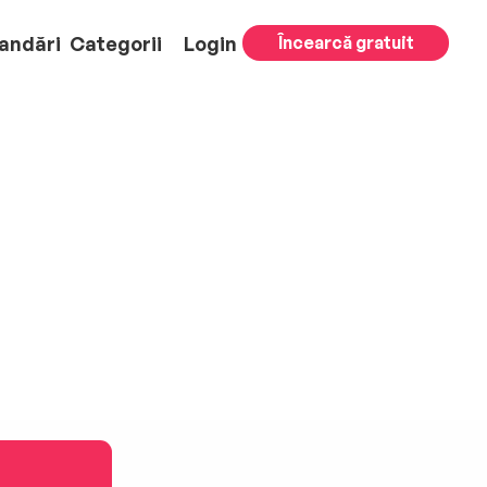
andări
Categorii
Login
Încearcă gratuit