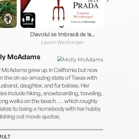
Diavolul se îmbracă de la...
Lauren Weisberger
Fre
ly McAdams
y McAdams grew up in California but now
 in the oh-so-amazing state of Texas with
usband, daughter, and fur babies. Her
es include hiking, snowboarding, traveling,
ong walks on the beach . . . which roughly
slates to being a homebody with her hubby
dishing out movie quotes.
MULT