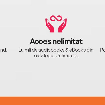
Acces nelimitat
ând.
La mii de audiobooks & eBooks din
Po
catalogul Unlimited.