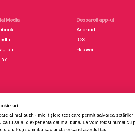
ial Media
Descarcă app-ul
ebook
Android
kedIn
iOS
tagram
Huawei
Tok
ookie-uri
re ai mai auzit - mici fișiere text care permit salvarea setărilor 
te, ca tu să ai o experiență cât mai bună. Le vom folosi numai cu
o oferi. Poți schimba sau anula oricând acordul tău.