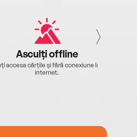
Asculți offline
Aj
ți accesa cărțile și fără conexiune la
Ascultă a
internet.