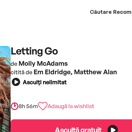
Căutare
Recom
Letting Go
Molly McAdams
de
Em Eldridge, Matthew Alan
citită de
Asculți nelimitat
8h 56m
Adaugă la wishlist
Ascultă gratuit