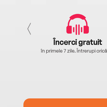
cu tine
Încerci gratuit
oriunde ești.
în primele 7 zile. Întrerupi oric