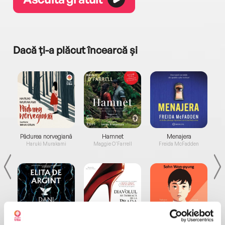
Dacă ți-a plăcut încearcă și
a...
Pădurea norvegiană
Hamnet
Menajera
I
Haruki Murakami
Maggie O'Farrell
Freida McFadden