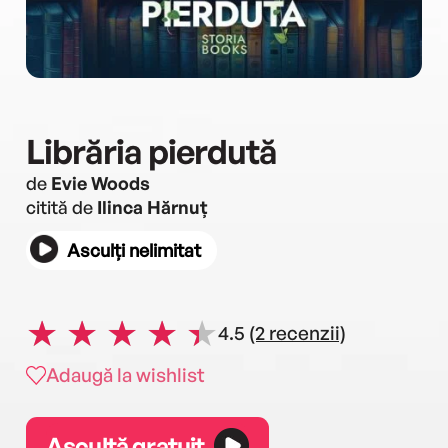
Librăria pierdută
de
Evie Woods
citită de
Ilinca Hărnuț
Asculți nelimitat
4.5
(2 recenzii)
Adaugă la wishlist
Ascultă gratuit