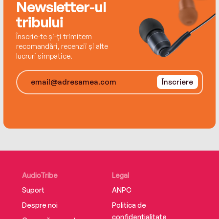
Newsletter-ul
tribului
Înscrie-te și-ți trimitem
recomandări, recenzii și alte
lucruri simpatice.
Înscriere
AudioTribe
Legal
Suport
ANPC
Despre noi
Politica de
confidențialitate