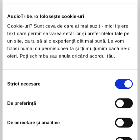
Elita de Argint (Elita
Diavolul se îmbracă de
Migdală
de...
la...
Dani Francis
Lauren Weisberger
Sohn Won-pyung
AudioTribe.ro folosește cookie-uri
Cookie-uri? Sunt ceva de care ai mai auzit - mici fișiere
text care permit salvarea setărilor și preferințelor tale pe
Despre
carte
un site, ca tu să ai o experiență cât mai bună. Le vom
folosi numai cu permisiunea ta și îți mulțumim dacă ne-o
În 1921, Opaline fuge din Anglia înainte ca fratele
oferi. Poți schimba sau anula oricând acordul tău.
ei mai mare să o forțeze să se mărite cu un
bărbat pe care nu-l iubește. În curând, fata
găsește un loc de muncă într-o librărie din Paris
Selecția
și întâlnește un străin carismatic, care o face să
Strict necesare
consimțământului
MAI MULT
simtă fiorii primei iubiri. Dar, în timp ce familia ei,
În acest moment nu există recenzii
propria naivitate și ororile războiului amenință
De preferință
pentru această carte
să-i răpească tot ce iubește mai mult pe lume,
un manuscris valoros ar putea să-i salveze
viața. Sau să i-o distrugă.
De cercetare și analitice
Evie Woods
Librăria pierdută este un roman evocator și