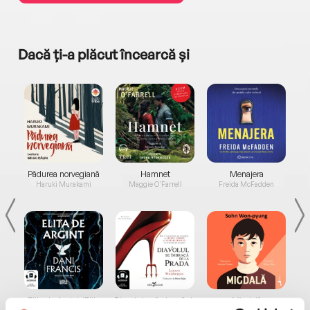
Dacă ți-a plăcut încearcă și
a...
Pădurea norvegiană
Hamnet
Menajera
I
Haruki Murakami
Maggie O'Farrell
Freida McFadden
Elita de Argint (Elita
Diavolul se îmbracă de
Migdală