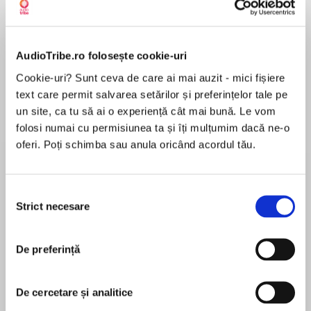
de...
la...
Dani Francis
Lauren Weisberger
Sohn Won-pyung
AudioTribe.ro folosește cookie-uri
Despre
carte
Cookie-uri? Sunt ceva de care ai mai auzit - mici fișiere
text care permit salvarea setărilor și preferințelor tale pe
De multe ori, angajații doar răspund la solicitări
un site, ca tu să ai o experiență cât mai bună. Le vom
și acceptă ordinele superiorilor fără să se
folosi numai cu permisiunea ta și îți mulțumim dacă ne-o
implice prea mult sau să-și aducă în vreun fel
oferi. Poți schimba sau anula oricând acordul tău.
contribuția. Iar șefii fac uz de poziția lor și pun
presiune pentru a-și convinge subordonații să
MAI MULT
îndeplinească sarcinile. În schimb, liderii buni
Selecția
În acest moment nu există recenzii
sunt cei care reușesc să-i atragă de partea lor
Strict necesare
consimțământului
pentru această carte
pe toți cei din jur apelând la deschidere și
colaborare. Matt Norman prezintă strategii
Dale Carnegie & Associates .
De preferință
eficiente pentru a-i influența pe oameni, astfel
încât să treci ușor de la prezentarea nevoilor
tactice la dezvoltarea unui parteneriat strategic
De cercetare și analitice
DALE CARNEGIE & ASSOCIATES, INC. a fost
fără să te folosești de autoritate, constrângere,