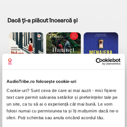
Dacă ți-a plăcut încearcă și
a...
Pădurea norvegiană
Hamnet
Menajera
I
Haruki Murakami
Maggie O'Farrell
Freida McFadden
AudioTribe.ro folosește cookie-uri
Cookie-uri? Sunt ceva de care ai mai auzit - mici fișiere
text care permit salvarea setărilor și preferințelor tale pe
un site, ca tu să ai o experiență cât mai bună. Le vom
folosi numai cu permisiunea ta și îți mulțumim dacă ne-o
oferi. Poți schimba sau anula oricând acordul tău.
Elita de Argint (Elita
Diavolul se îmbracă de
Migdală
de...
la...
Dani Francis
Lauren Weisberger
Sohn Won-pyung