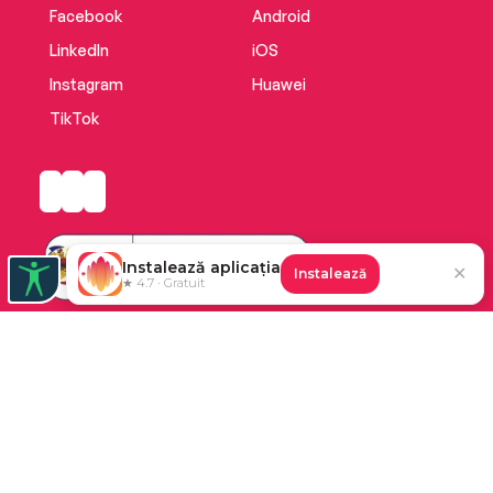
Facebook
Android
LinkedIn
iOS
Instagram
Huawei
TikTok
Instalează aplicația
✕
Instalează
★ 4.7 · Gratuit