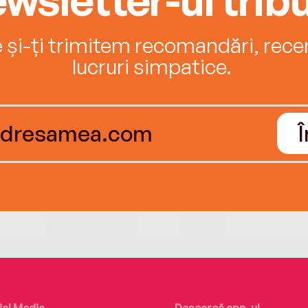
e și-ți trimitem recomandări, recenz
lucruri simpatice.