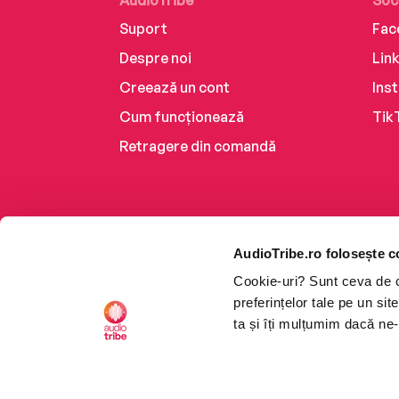
AudioTribe
Soc
Suport
Fac
Despre noi
Lin
Creează un cont
Ins
Cum funcționează
Tik
Retragere din comandă
AudioTribe.ro folosește c
Cookie-uri? Sunt ceva de ca
preferințelor tale pe un si
ta și îți mulțumim dacă ne-
Platforma de audiobooks ș