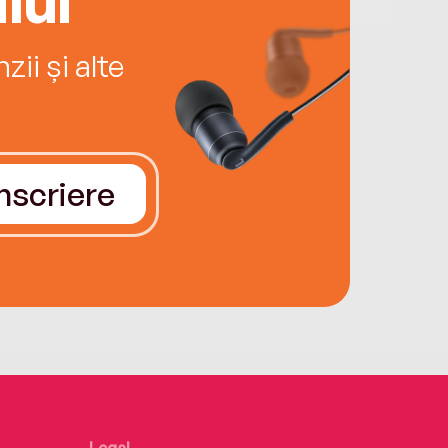
ii și alte
Înscriere