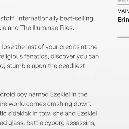
days 
MAI 
endi
stoff, internationally best-selling
Eri
e and The Illuminae Files.
 lose the last of your credits at the
ligious fanatics, discover you can
nd, stumble upon the deadliest
ndroid boy named Ezekiel in the
ntire world comes crashing down.
ic sidekick in tow, she and Ezekiel
ated glass, battle cyborg assassins,