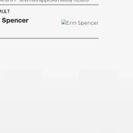
to live. He does not believe in happy
MULT
ngs.
n Spencer