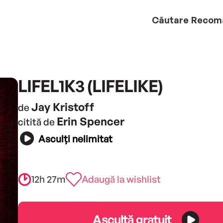
Căutare
Recom
LIFEL1K3 (LIFELIKE)
Jay Kristoff
de
Erin Spencer
citită de
Asculți nelimitat
12h 27m
Adaugă la wishlist
Ascultă gratuit