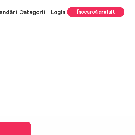
andări
Categorii
Login
Încearcă gratuit