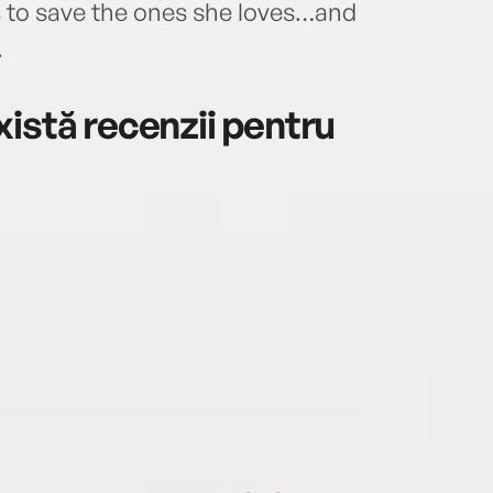
 to save the ones she loves…and
.
istă recenzii pentru