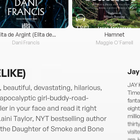
lita de Argint (Elita de...
Hamnet
Dani Francis
Maggie O'Farrell
ELIKE)
Jay
JAY K
, beautiful, devastating, hilarious,
Time
-apocalyptic girl-buddy-road-
fanta
er in your face and read it right
eight
milli
Laini Taylor, NYT bestselling author
thirt
he Daughter of Smoke and Bone
visit
are. 