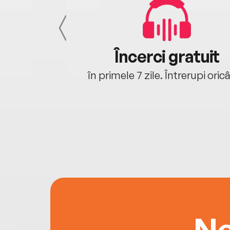
cu tine
Încerci gratuit
oriunde ești.
în primele 7 zile. Întrerupi oric
Ne