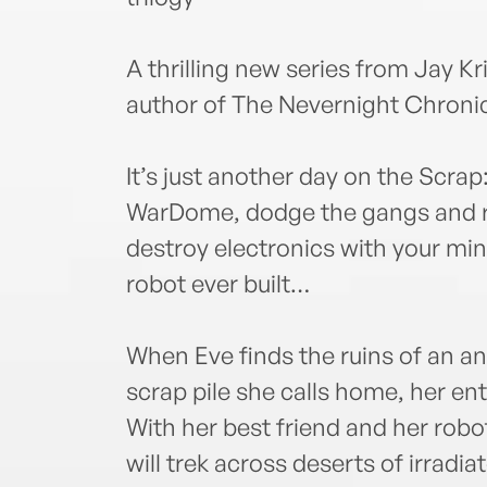
A thrilling new series from Jay Kri
author of The Nevernight Chronicl
It’s just another day on the Scrap:
WarDome, dodge the gangs and re
destroy electronics with your mi
robot ever built…
When Eve finds the ruins of an a
scrap pile she calls home, her e
With her best friend and her robot
will trek across deserts of irradi