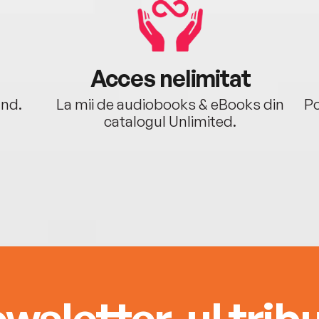
Acces nelimitat
ând.
La mii de audiobooks & eBooks din
Po
catalogul Unlimited.
wsletter-ul tribu