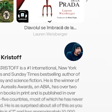
Diavolul se îmbracă de la...
Lauren Weisberger
Fre
 Kristoff
RISTOFF is a #1 international, New York
s and Sunday Times bestselling author of
sy and science fiction. He is the winner of
 Aurealis Awards, an ABIA, has over two
on books in print and is published in over
y-five countries, most of which he has never
ed. He is as surprised about all of this as you
He is 6’7” and has approximately 10,000