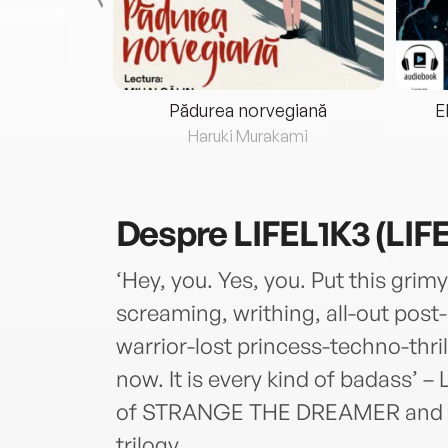
eria...
Pădurea norvegiană
E
ris
Haruki Murakami
Despre
LIFEL1K3 (LIF
‘Hey, you. Yes, you. Put this grimy
screaming, writhing, all-out post
warrior-lost princess-techno-thrill
now. It is every kind of badass’ – 
of STRANGE THE DREAMER and t
trilogy