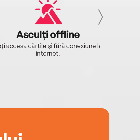
Asculți offline
Aj
ți accesa cărțile și fără conexiune la
Ascultă a
internet.
lui