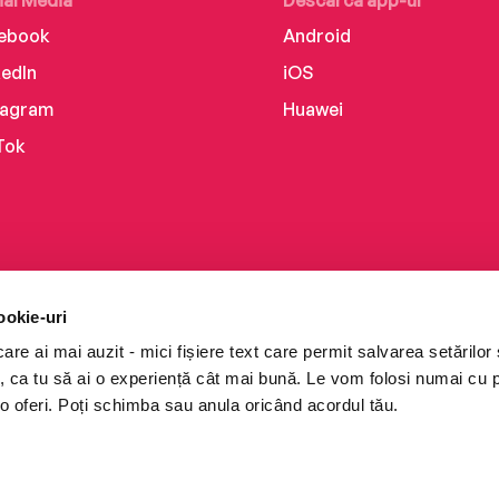
ial Media
Descarcă app-ul
ebook
Android
kedIn
iOS
tagram
Huawei
Tok
ookie-uri
re ai mai auzit - mici fișiere text care permit salvarea setărilor 
te, ca tu să ai o experiență cât mai bună. Le vom folosi numai cu
o oferi. Poți schimba sau anula oricând acordul tău.
i books a Cărturești.