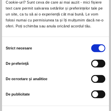
Cookie-uri? Sunt ceva de care ai mai auzit - mici fișiere
text care permit salvarea setărilor și preferințelor tale pe
un site, ca tu să ai o experiență cât mai bună. Le vom
folosi numai cu permisiunea ta și îți mulțumim dacă ne-o
Despre
carte
oferi. Poți schimba sau anula oricând acordul tău.
From the Author of the National Book Award
Finalist News of the World
Selecția
Paulette Jiles, thebestselling author of the
Strict necesare
consimțământului
highly praised novels The Color of Lightning,
MAI MULT
Stormy Weather, and Enemy Women,pushes
De preferință
În acest moment nu există recenzii
into new territory with Lighthouse Island—
pentru această carte
acaptivating and atmospheric story set in the
far future—a literary dystopian tale resonant
De cercetare și analitice
Paulette Jiles
with love and hope.
De publicitate
In the coming centuries the world's population
has exploded. The earth is crowded with cities,
Kevin T. Collins
animals are nearly all extinct, and drought is so