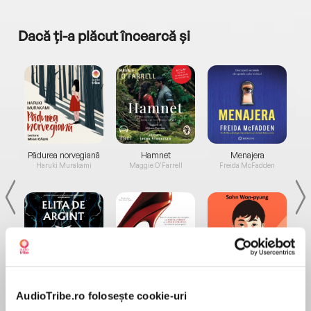
Dacă ți-a plăcut încearcă și
a...
Pădurea norvegiană
Hamnet
Menajera
I
Haruki Murakami
Maggie O'Farrell
Freida McFadden
Elita de Argint (Elita
Diavolul se îmbracă de
Migdală
de...
la...
Dani Francis
Lauren Weisberger
Sohn Won-pyung
AudioTribe.ro folosește cookie-uri