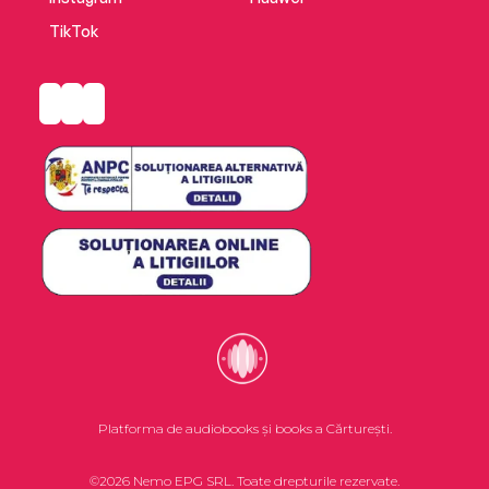
TikTok
Platforma de audiobooks și books a Cărturești.
©2026 Nemo EPG SRL. Toate drepturile rezervate.