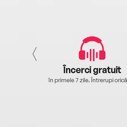
cu tine
Încerci gratuit
oriunde ești.
în primele 7 zile. Întrerupi oric