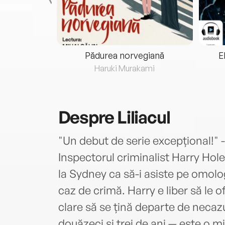
eria...
Pădurea norvegiană
E
ris
Haruki Murakami
Despre
Liliacul
"Un debut de serie excepțional!"
Inspectorul criminalist Harry Hole
la Sydney ca să-i asiste pe omologi
caz de crimă. Harry e liber să le of
clare să se țină departe de necaz
douăzeci și trei de ani — este o mi