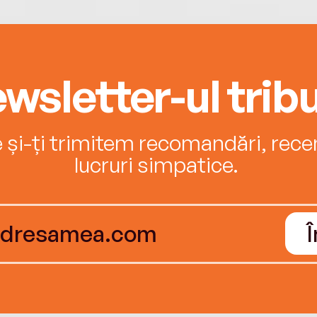
wsletter-ul tribu
e și-ți trimitem recomandări, recenz
lucruri simpatice.