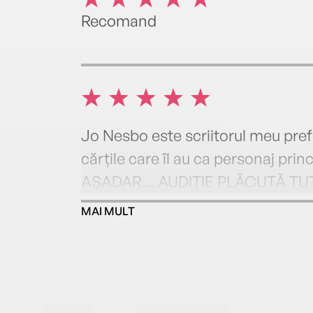
Recomand
Jo Nesbo este scriitorul meu pre
cărțile care îl au ca personaj pri
AȘADAR... AUDIȚIE PLĂCUTĂ TUT
MAI MULT