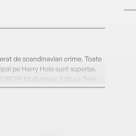
ferat de scandinavian crime. Toate
ncipal pe Harry Hole sunt superbe.
UROR! Mulțumesc Editura Trei!