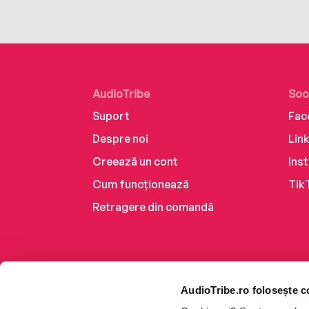
AudioTribe
Soc
Suport
Fac
Despre noi
Lin
Creează un cont
Ins
Cum funcționează
Tik
Retragere din comandă
AudioTribe.ro folosește c