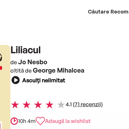
Căutare
Recom
Liliacul
Jo Nesbo
de
George Mihalcea
citită de
Asculți nelimitat
4.1
(71 recenzii)
10h 4m
Adaugă la wishlist