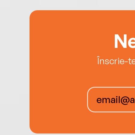
Ne
Înscrie-t