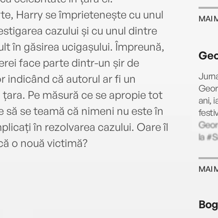
te, Harry se împrietenește cu unul
MAI 
estigarea cazului și cu unul dintre
lt în găsirea ucigașului. Împreună,
Geo
erei face parte dintr-un șir de
Jurna
r indicând că autorul ar fi un
Georg
 țara. Pe măsură ce se apropie tot
ani, 
e să se teamă că nimeni nu este în
festi
Georg
plicați în rezolvarea cazului. Oare îl
la #
acă o nouă victimă?
MAI 
Bog