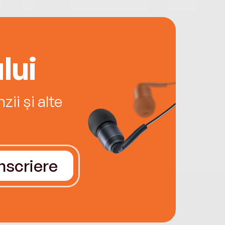
lui
ii și alte
Înscriere