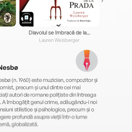
Diavolul se îmbracă de la...
Lauren Weisberger
Fre
Nesbø
sbø (n. 1960) este muzician, compozitor și
mist, precum și unul dintre cei mai
iați autori de romane polițiste din întreaga
 A îmbogățit genul crime, adăugându-i noi
siuni stilistice și psihologice, precum și o
egere profundă asupra vieții într-o lume
rnă, globalizată.