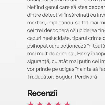
Nefiind genul care să stea deopar
dintre detectivii însărcinați cu inv
martori, implicându-se tot mai mu
cei trei descoperă că uciderea tin
cazuri neelucidate, tiparul crimelo
psihopat care acționează în toată
mai mult de criminal, Harry încep
siguranță, cu atât mai puțin cei im
vor prinde pe ucigaș înainte să f
Traducător: Bogdan Perdivară
Recenzii