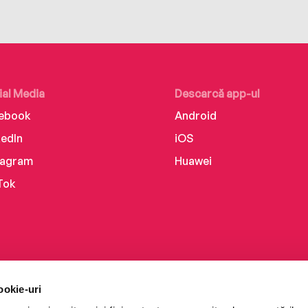
ial Media
Descarcă app-ul
ebook
Android
kedIn
iOS
tagram
Huawei
Tok
ookie-uri