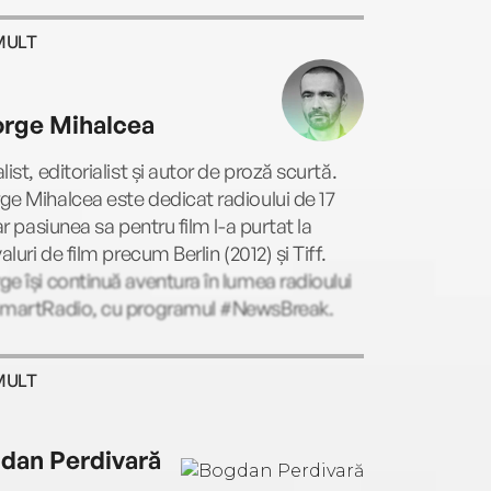
MULT
rge Mihalcea
list, editorialist și autor de proză scurtă.
e Mihalcea este dedicat radioului de 17
iar pasiunea sa pentru film l-a purtat la
valuri de film precum Berlin (2012) și Tiff.
e își continuă aventura în lumea radioului
SmartRadio, cu programul #NewsBreak.
MULT
dan Perdivară