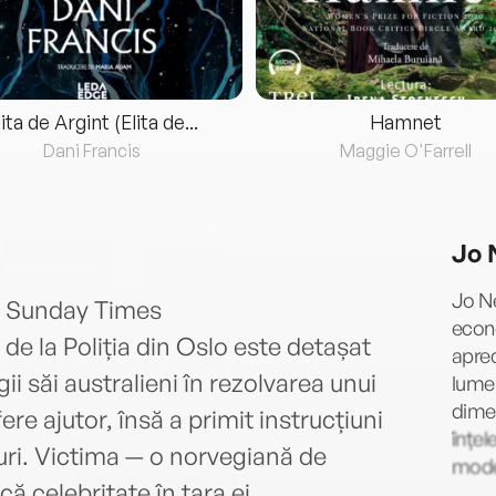
lita de Argint (Elita de...
Hamnet
Dani Francis
Maggie O'Farrell
Jo 
Jo Ne
 - Sunday Times
econo
 de la Poliția din Oslo este detașat
aprec
i săi australieni în rezolvarea unui
lume.
dimen
ere ajutor, însă a primit instrucțiuni
înțel
uri. Victima — o norvegiană de
mode
că celebritate în țara ei.