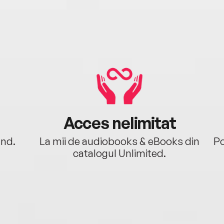
Acces nelimitat
ând.
La mii de audiobooks & eBooks din
Po
catalogul Unlimited.