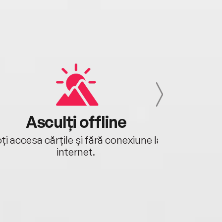
Asculți offline
Aj
ți accesa cărțile și fără conexiune la
Ascultă a
internet.