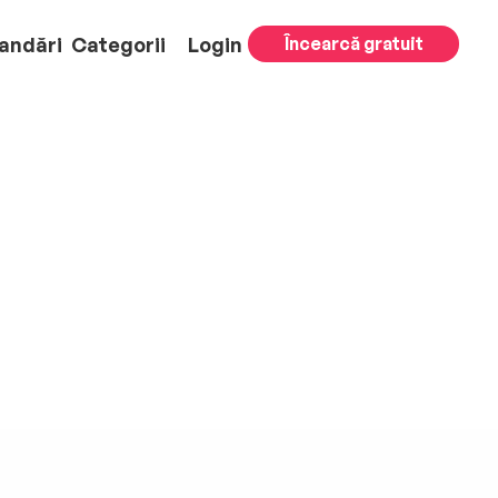
andări
Categorii
Login
Încearcă gratuit