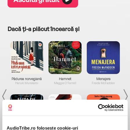
Dacă ți-a plăcut încearcă și
a...
Pădurea norvegiană
Hamnet
Menajera
I
Haruki Murakami
Maggie O'Farrell
Freida McFadden
AudioTribe.ro folosește cookie-uri