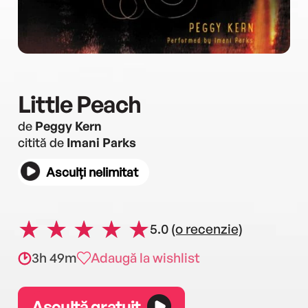
Little Peach
de
Peggy Kern
citită de
Imani Parks
Asculți nelimitat
5.0
(o recenzie)
3h 49m
Adaugă la wishlist
Ascultă gratuit