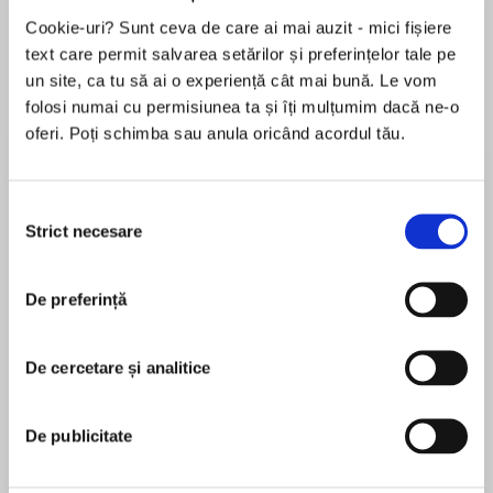
Elita de Argint (Elita
Diavolul se îmbracă de
Migdală
de...
la...
Dani Francis
Lauren Weisberger
Sohn Won-pyung
Cookie-uri? Sunt ceva de care ai mai auzit - mici fișiere
text care permit salvarea setărilor și preferințelor tale pe
un site, ca tu să ai o experiență cât mai bună. Le vom
folosi numai cu permisiunea ta și îți mulțumim dacă ne-o
oferi. Poți schimba sau anula oricând acordul tău.
Despre
carte
A riveting and powerful story of a runaway girl
Selecția
lured into prostitution in New York City, perfect
Strict necesare
consimțământului
for fans of Ellen Hopkins and Patricia
McCormick.
De preferință
MAI MULT
What do you do if you're in trouble?
În acest moment nu există recenzii
De cercetare și analitice
pentru această carte
When Michelle runs away from her drug-
addicted mother, she has just enough money to
Peggy Kern
make it to New York City, where she hopes to
De publicitate
move in with a friend. But once she arrives at
Peggy Kern has written two books for the Bluford
the bustling Port Authority, she is confronted
Series. She lives with her daughter in