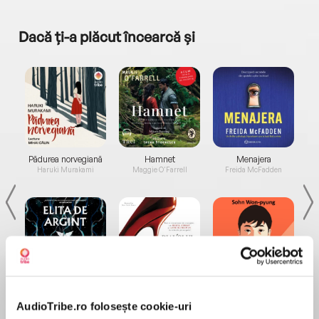
Dacă ți-a plăcut încearcă și
a...
Pădurea norvegiană
Hamnet
Menajera
I
Haruki Murakami
Maggie O'Farrell
Freida McFadden
Elita de Argint (Elita
Diavolul se îmbracă de
Migdală
de...
la...
Dani Francis
Lauren Weisberger
Sohn Won-pyung
AudioTribe.ro folosește cookie-uri