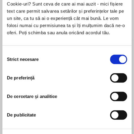
Cookie-uri? Sunt ceva de care ai mai auzit - mici fișiere
text care permit salvarea setărilor și preferințelor tale pe
un site, ca tu să ai o experiență cât mai bună. Le vom
Despre
carte
folosi numai cu permisiunea ta și îți mulțumim dacă ne-o
oferi. Poți schimba sau anula oricând acordul tău.
OLD RIVALRIES NEVER DIE. BUT SOME RIVALS
DO.
Selecția
Juliet Townsend is used to losing. Back in high
Strict necesare
consimțământului
school, she lost every track team race to her
MAI MULT
best friend, Madeleine Bell. Ten years later,
De preferință
În acest moment nu există recenzii
she’s still running behind, stuck in a dead-end
pentru această carte
job cleaning rooms at the Mid-Night Inn, a one-
star motel that attracts only the cheap or the
De cercetare și analitice
Lori Rader-Day
desperate. But what life won’t provide, Juliet
takes.
Lori Rader-Day is the Edgar Award–nominated
De publicitate
and Anthony, Agatha, and Mary Higgins Clark
Then one night, Maddy checks in. Well-dressed,
Award–winning author of Death at Greenway, The
flashing a huge diamond ring, and as beautiful