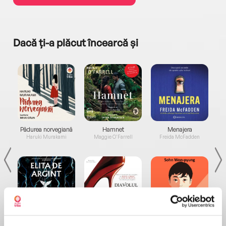
Dacă ți-a plăcut încearcă și
a...
Pădurea norvegiană
Hamnet
Menajera
I
Haruki Murakami
Maggie O'Farrell
Freida McFadden
Elita de Argint (Elita
Diavolul se îmbracă de
Migdală