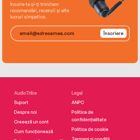
Înscrie-te și-ți trimitem
recomandări, recenzii și alte
lucruri simpatice.
Înscriere
AudioTribe
Legal
Suport
ANPC
Despre noi
Politica de
confidențialitate
Creează un cont
Politica de cookie
Cum funcționează
Termeni și condiții