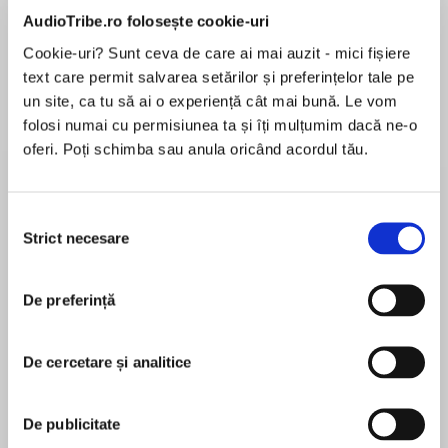
de...
la...
Dani Francis
Lauren Weisberger
Sohn Won-pyung
AudioTribe.ro folosește cookie-uri
Cookie-uri? Sunt ceva de care ai mai auzit - mici fișiere
text care permit salvarea setărilor și preferințelor tale pe
un site, ca tu să ai o experiență cât mai bună. Le vom
Despre
carte
folosi numai cu permisiunea ta și îți mulțumim dacă ne-o
oferi. Poți schimba sau anula oricând acordul tău.
Letters home from an adventuring wolf cub,
read by Griff Rhys Jones
Selecția
Dear Mum and Dad,
Strict necesare
consimțământului
MAI MULT
Please please PLEEEEZ let me come home. I
În acest moment nu există recenzii
only cleaned my teeth last week for a joke. And
De preferință
pentru această carte
brushing my fur, and going to bed early, that
was just tricks to trick you! Why must I go to
De cercetare și analitice
Cunning College to learn Uncle Bigbad’s 9 Rules
of Badness?
Ian Whybrow
De publicitate
Yours fedupply, Little Wolf