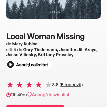
Local Woman Missing
de
Mary Kubica
citită de
Gary Tiedemann, Jennifer Jill Araya,
Jesse Vilinsky, Brittany Pressley
Asculți nelimitat
3.8
(5 recenzii)
11h 40m
Adaugă la wishlist