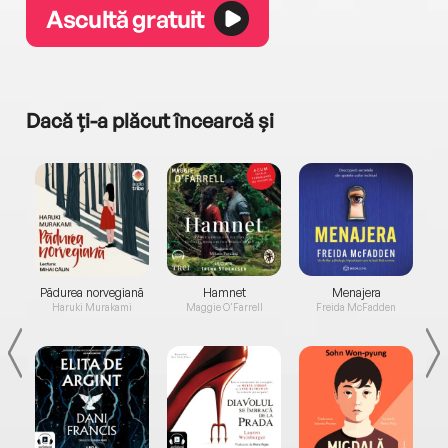
Ascultă gratuit
Dacă ți-a plăcut încearcă și
a...
Pădurea norvegiană
Hamnet
Menajera
I
Haruki Murakami
Maggie O'Farrell
Freida McFadden