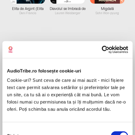
Elita de Argint (Elita
Diavolul se îmbracă de
Migdală
de...
la...
Dani Francis
Lauren Weisberger
Sohn Won-pyung
Despre
carte
"Dark and twisty, with white-knuckle tension
and jaw-dropping surprises." —Riley Sager,New
AudioTribe.ro folosește cookie-uri
York Timesbestselling author ofHome Before
Dark
Cookie-uri? Sunt ceva de care ai mai auzit - mici fișiere
text care permit salvarea setărilor și preferințelor tale pe
MAI MULT
In this smart and chilling thriller, master of
un site, ca tu să ai o experiență cât mai bună. Le vom
Recenzii
suspense Mary Kubica takes domestic secrets
folosi numai cu permisiunea ta și îți mulțumim dacă ne-o
to a whole new level, showing that some people
oferi. Poți schimba sau anula oricând acordul tău.
will stop at nothing to keep the truth buried.
Lots of plot twists, tension, anxiety, curiosity..I
loved this book and I was so desperate to finish
People don't just disappear without a trace…
Selecția