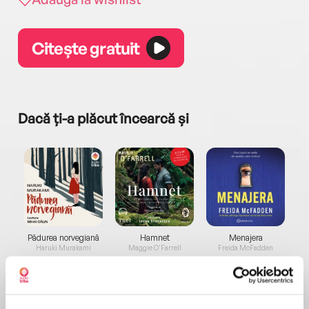
Citește gratuit
Dacă ți-a plăcut încearcă și
a...
Pădurea norvegiană
Hamnet
Menajera
I
Haruki Murakami
Maggie O'Farrell
Freida McFadden