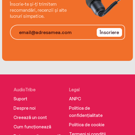
Înscrie-te și-ți trimitem
Evenimentul; Pasiune simplă. Confesiunea
recomandări, recenzii și alte
adolescentei; Tânărul. Fotojurnal; Anii.
lucruri simpatice.
Înscriere
AudioTribe
Legal
Suport
ANPC
Despre noi
Politica de
confidențialitate
Creează un cont
Politica de cookie
Cum funcționează
Termeni și condiții