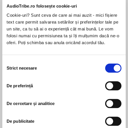
AudioTribe.ro folosește cookie-uri
Cookie-uri? Sunt ceva de care ai mai auzit - mici fișiere
text care permit salvarea setărilor și preferințelor tale pe
Elita de Argint (Elita
Diavolul se îmbracă de
Migdală
de...
la...
Dani Francis
Lauren Weisberger
Sohn Won-pyung
un site, ca tu să ai o experiență cât mai bună. Le vom
folosi numai cu permisiunea ta și îți mulțumim dacă ne-o
oferi. Poți schimba sau anula oricând acordul tău.
Despre
carte
Selecția
Strict necesare
Locul este romanul pe care Annie Ernaux îl
consimțământului
dedică tatălui: muncitor care a fugit întreaga
viață de propria condiție, transformându-se în
De preferință
mic cârciumar, fără educație, dar cu opinii
ferme, și-a dorit mereu ca propria fiică să
MAI MULT
ajungă „mai bine decât el". Cu scriitura ca o
De cercetare și analitice
În acest moment nu există recenzii
lamă de cuțit, Annie Ernaux aduce un omagiu
pentru această carte
lipsit de sentimentalism unui bărbat misterios
De publicitate
ce devine, pe parcursul cărții, simbolul unei