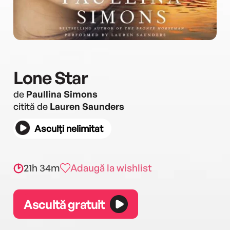
Lone Star
de
Paullina Simons
citită de
Lauren Saunders
Asculți nelimitat
21h 34m
Adaugă la wishlist
Ascultă gratuit