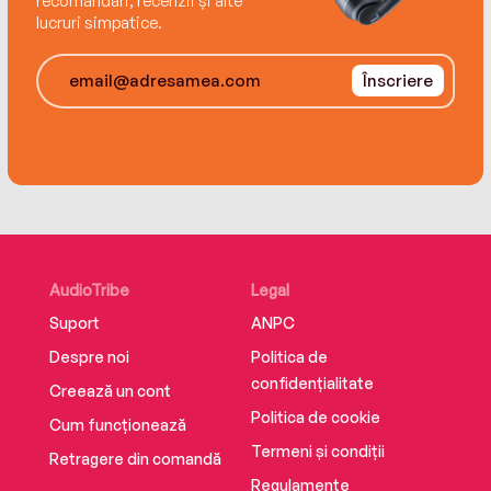
recomandări, recenzii și alte
lucruri simpatice.
A sweeping, beautiful tale that mesmerizes and
enchants, Lone Star will linger long in the
Înscriere
memory once the final page is turned.
AudioTribe
Legal
Suport
ANPC
Despre noi
Politica de
confidențialitate
Creează un cont
Politica de cookie
Cum funcționează
Termeni și condiții
Retragere din comandă
Regulamente