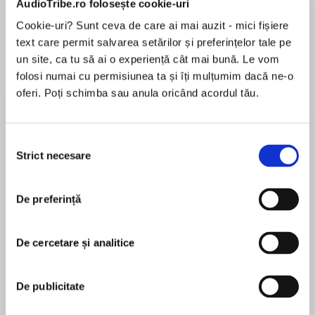
AudioTribe.ro folosește cookie-uri
Cookie-uri? Sunt ceva de care ai mai auzit - mici fișiere
text care permit salvarea setărilor și preferințelor tale pe
Despre
carte
un site, ca tu să ai o experiență cât mai bună. Le vom
folosi numai cu permisiunea ta și îți mulțumim dacă ne-o
From the bestselling, acclaimed author of Tully
oferi. Poți schimba sau anula oricând acordul tău.
and The Bronze Horseman comes the
unforgettable love story between a college-
bound young woman and a traveling troubadour
Selecția
on his way to war—a moving, compelling novel
Strict necesare
consimțământului
MAI MULT
of love lost and found set against the stunning
În acest moment nu există recenzii
backdrop of Eastern Europe.
De preferință
pentru această carte
Chloe is just weeks away from heading off to
college and starting a new life far from her home
De cercetare și analitice
in Maine when she embarks on a great
Paullina Simons
European adventure with her boyfriend and two
De publicitate
best friends. Their destination is Barcelona, but
Paullina Simons was born in Leningrad in 1963. As
first they must detour through the historic cities
a child she emigrated to Queens, New York, and