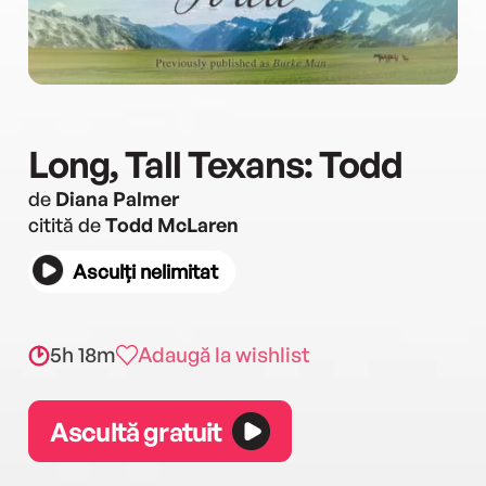
Long, Tall Texans: Todd
de
Diana Palmer
citită de
Todd McLaren
Asculți nelimitat
5h 18m
Adaugă la wishlist
Ascultă gratuit