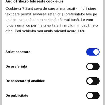
AudioTribe.ro folosește cookie-uri
Cookie-uri? Sunt ceva de care ai mai auzit - mici fișiere
text care permit salvarea setărilor și preferințelor tale pe
Despre
carte
un site, ca tu să ai o experiență cât mai bună. Le vom
folosi numai cu permisiunea ta și îți mulțumim dacă ne-o
Once-burned Todd Burke had no intention of
oferi. Poți schimba sau anula oricând acordul tău.
getting hitched to anyone. Having one
temperamental female under his roof was
enough. Still, his rodeo-riding daughter was
Selecția
crazy about Jane Parker—and secretly, Todd
Strict necesare
consimțământului
MAI MULT
was, too.
În acest moment nu există recenzii
De preferință
pentru această carte
But no way was this hot-tempered, hot-blooded
Wyoming man giving in to the equally hot-
tempered, hot-blooded cowgirl from
De cercetare și analitice
Jacobsville, Texas. Until one night changed
Diana Palmer
everything…
De publicitate
The prolific author of more than one hundred
books, Diana Palmer got her start as a newspaper