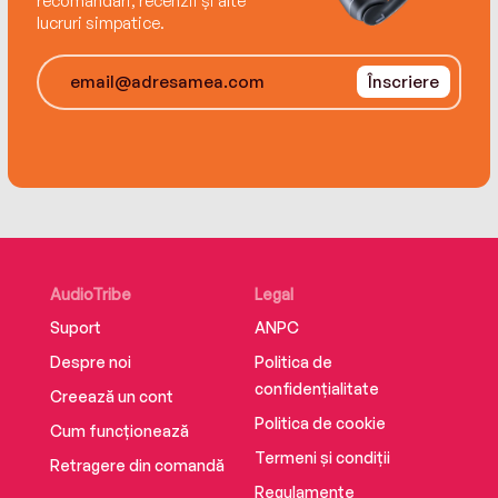
recomandări, recenzii și alte
lucruri simpatice.
Înscriere
AudioTribe
Legal
Suport
ANPC
Despre noi
Politica de
confidențialitate
Creează un cont
Politica de cookie
Cum funcționează
Termeni și condiții
Retragere din comandă
Regulamente