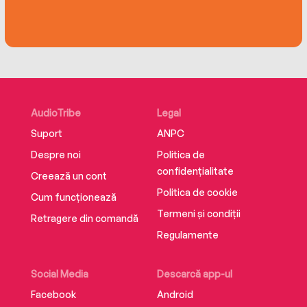
‘Enjoyable and endearing’ Katie Fforde
‘With laugh-out-loud moments, you’ll love this
romcom’
Prima
AudioTribe
Legal
Suport
ANPC
Despre noi
Politica de
confidențialitate
‘Hilariously relatable’ Sophie Cousens
Creează un cont
Politica de cookie
Cum funcționează
Termeni și condiții
Retragere din comandă
Regulamente
‘For fans of Jilly Cooper…warm-hearted,
hilarious and romantic’
Social Media
Descarcă app-ul
Best
Facebook
Android