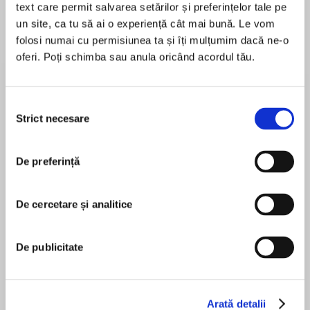
text care permit salvarea setărilor și preferințelor tale pe
un site, ca tu să ai o experiență cât mai bună. Le vom
folosi numai cu permisiunea ta și îți mulțumim dacă ne-o
oferi. Poți schimba sau anula oricând acordul tău.
Despre
carte
But will she find it where she least expects it?
Selecția
Strict necesare
consimțământului
Stella Shakespeare isn’t having a good day, or
month come to think of it. She’s been
De preferință
MAI MULT
unceremoniously dumped by her boyfriend,cut
În acest moment nu există recenzii
off from the bank of dad and at 32 years old,
pentru această carte
she doesn’t know what she’s doing with her life.
De cercetare și analitice
De publicitate
What Stella really wants is to find love. She
Sophia Money-Coutts
wants all-consuming, can’t-think-about-
anything-else, can’t-even-manage-to-eat kind
of love. What she found beside her in bed that
Arată detalii