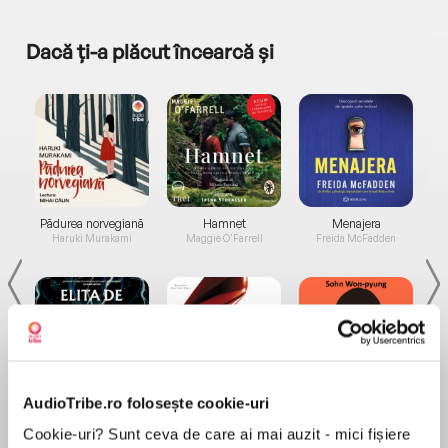
Dacă ți-a plăcut încearcă și
a...
Pădurea norvegiană
Hamnet
Menajera
I
Haruki Murakami
Maggie O'Farrell
Freida McFadden
AudioTribe.ro folosește cookie-uri
Elita de Argint (Elita
Diavolul se îmbracă de
Migdală
de...
la...
Dani Francis
Lauren Weisberger
Sohn Won-pyung
Cookie-uri? Sunt ceva de care ai mai auzit - mici fișiere