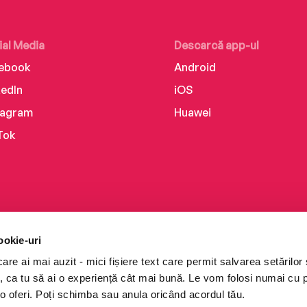
ial Media
Descarcă app-ul
ebook
Android
kedIn
iOS
tagram
Huawei
Tok
ookie-uri
re ai mai auzit - mici fișiere text care permit salvarea setărilor 
te, ca tu să ai o experiență cât mai bună. Le vom folosi numai cu
o oferi. Poți schimba sau anula oricând acordul tău.