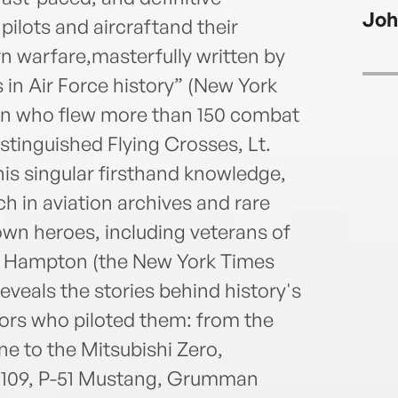
Figh
Joh
(TOG
 pilots and aircraftand their
A fr
n warfare,masterfully written by
and M
 in Air Force history” (New York
aviat
an who flew more than 150 combat
publi
Elect
stinguished Flying Crosses, Lt.
Viet
s singular firsthand knowledge,
and w
h in aviation archives and rare
the 
the n
nown heroes, including veterans of
the S
m. Hampton (the New York Times
reveals the stories behind history's
tors who piloted them: from the
e to the Mitsubishi Zero,
f 109, P-51 Mustang, Grumman