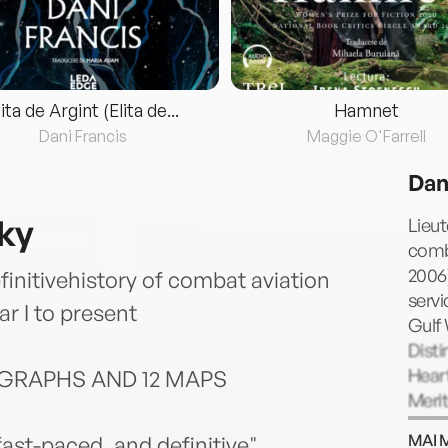
lita de Argint (Elita de...
Hamnet
Dani Francis
Maggie O'Farrell
Dan
Sky
Lieut
comba
2006)
itivehistory of combat aviation
servi
r I to present
Gulf 
Disti
Heart
GRAPHS AND 12 MAPS
Meri
other
MAI 
fast-paced, and definitive"