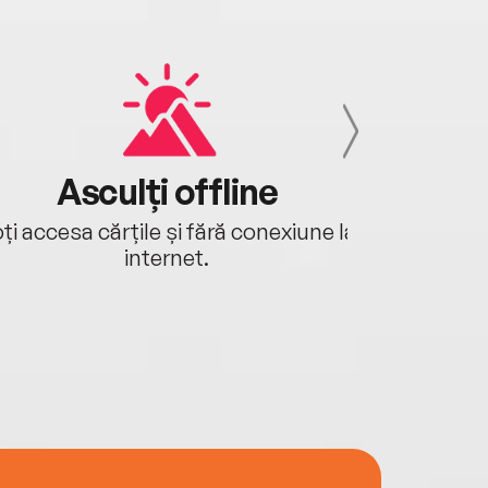
Asculți offline
Aj
ți accesa cărțile și fără conexiune la
Ascultă a
internet.