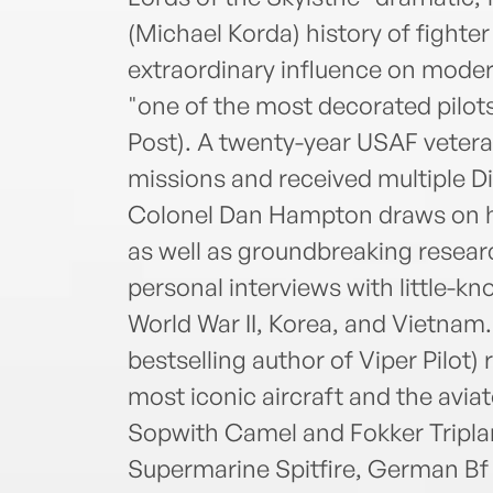
(Michael Korda) history of fighter
extraordinary influence on moder
"one of the most decorated pilots
Post). A twenty-year USAF veter
missions and received multiple Di
Colonel Dan Hampton draws on hi
as well as groundbreaking researc
personal interviews with little-k
World War II, Korea, and Vietna
bestselling author of Viper Pilot) 
most iconic aircraft and the avia
Sopwith Camel and Fokker Triplan
Supermarine Spitfire, German B