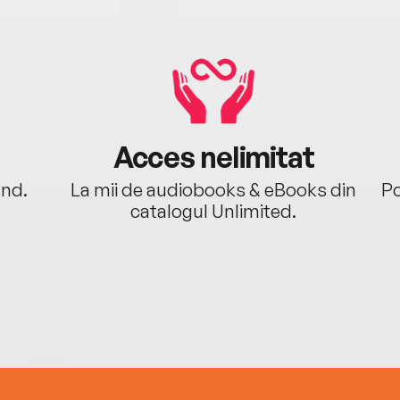
Acces nelimitat
ând.
La mii de audiobooks & eBooks din
Po
catalogul Unlimited.