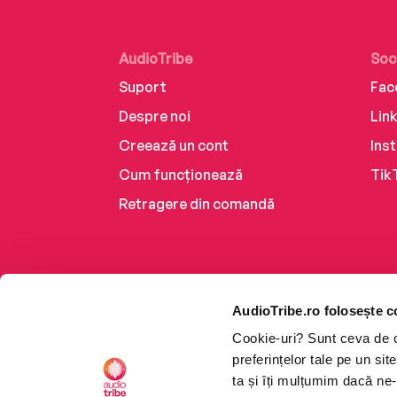
AudioTribe
Soc
Suport
Fac
Despre noi
Lin
Creează un cont
Ins
Cum funcționează
Tik
Retragere din comandă
AudioTribe.ro folosește c
Cookie-uri? Sunt ceva de ca
preferințelor tale pe un si
ta și îți mulțumim dacă ne-