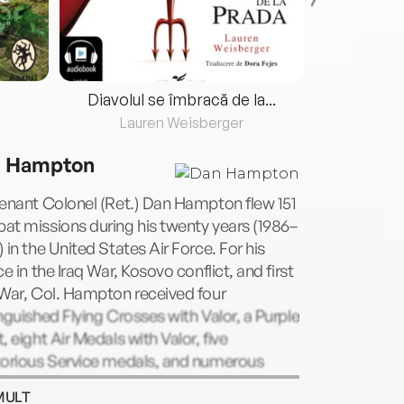
Diavolul se îmbracă de la...
Lauren Weisberger
Fre
 Hampton
enant Colonel (Ret.) Dan Hampton flew 151
t missions during his twenty years (1986–
 in the United States Air Force. For his
ce in the Iraq War, Kosovo conflict, and first
War, Col. Hampton received four
nguished Flying Crosses with Valor, a Purple
, eight Air Medals with Valor, five
torious Service medals, and numerous
 citations. He is a graduate of the USAF
MULT