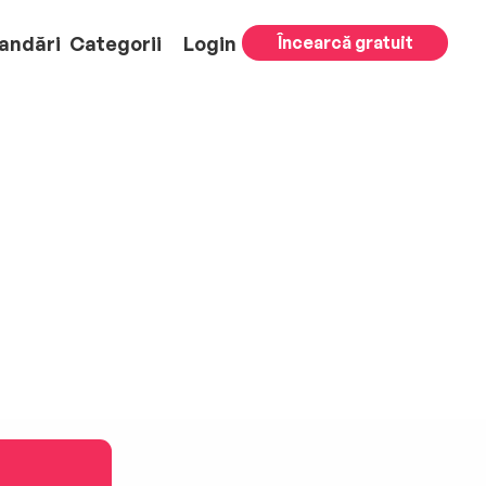
andări
Categorii
Login
Încearcă gratuit