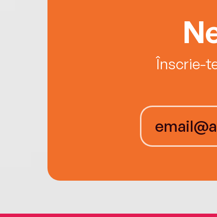
Ne
Înscrie-t