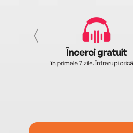
cu tine
Încerci gratuit
oriunde ești.
în primele 7 zile. Întrerupi oric