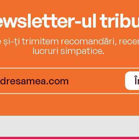
wsletter-ul tribu
e și-ți trimitem recomandări, recenz
lucruri simpatice.