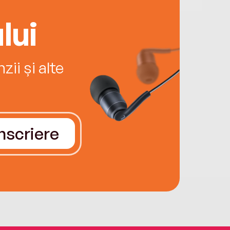
lui
ii și alte
Înscriere