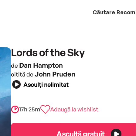
Căutare
Recom
Lords of the Sky
Dan Hampton
de
John Pruden
citită de
Asculți nelimitat
17h 25m
Adaugă la wishlist
Ascultă gratuit