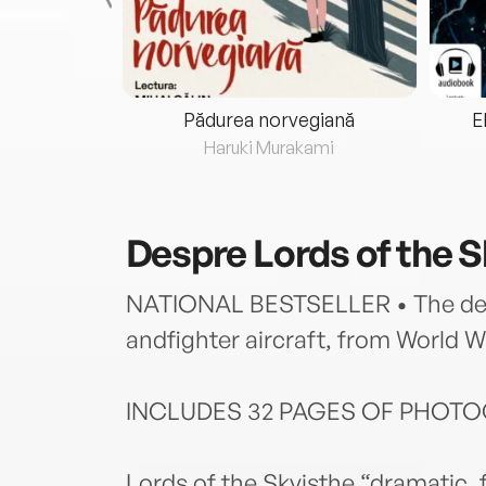
eria...
Pădurea norvegiană
E
ris
Haruki Murakami
Despre
Lords of the 
NATIONAL BESTSELLER • The defin
andfighter aircraft, from World Wa
INCLUDES 32 PAGES OF PHOTO
Lords of the Skyisthe “dramatic, 