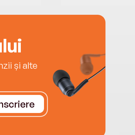
lui
ii și alte
Înscriere