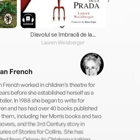
Diavolul se îmbracă de la...
Lauren Weisberger
Fre
ian French
n French worked in children’s theatre for
ears before she established herself as a
teller. In 1988 she began to write for
ren and has had over 40 books published
 them, including her Morris books and two
overs, and the 3rd Century story in
ries of Stories for Collins. She has
lled from Orkney to Oklahoma talking