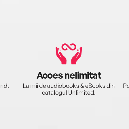
Acces nelimitat
ând.
La mii de audiobooks & eBooks din
Po
catalogul Unlimited.