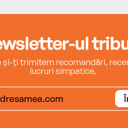
wsletter-ul tribu
e și-ți trimitem recomandări, recenz
lucruri simpatice.