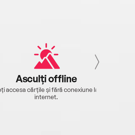
Asculți offline
Aj
ți accesa cărțile și fără conexiune la
Ascultă a
internet.