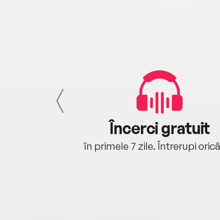
cu tine
Încerci gratuit
oriunde ești.
în primele 7 zile. Întrerupi oric