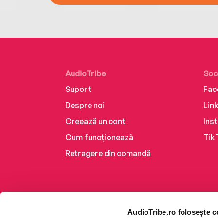
AudioTribe
Soc
Suport
Fac
Despre noi
Lin
Creează un cont
Ins
Cum funcționează
Tik
Retragere din comandă
AudioTribe.ro folosește c