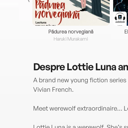
eria...
Pădurea norvegiană
E
ris
Haruki Murakami
Despre
Lottie Luna an
A brand new young fiction series
Vivian French.
Meet werewolf extraordinaire… Lo
Lottie Luna is a werewolf. She’s 