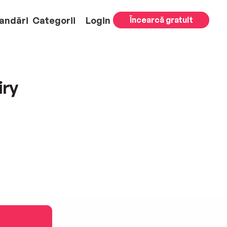
andări
Categorii
Login
Încearcă gratuit
iry