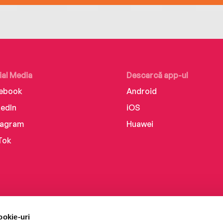
ial Media
Descarcă app-ul
ebook
Android
kedIn
iOS
tagram
Huawei
Tok
ookie-uri