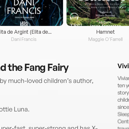
lita de Argint (Elita de...
Hamnet
Dani Francis
Maggie O'Farrell
d the Fang Fairy
Viv
Vivia
 by much-loved children’s author,
ten y
story
child
since
ttie Luna.
Sleep
Centu
super-fast, super-strong and has X-
trave