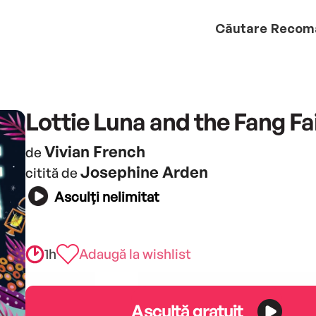
Căutare
Recom
Lottie Luna and the Fang Fa
Vivian French
de
Josephine Arden
citită de
Asculți nelimitat
1h
Adaugă la wishlist
Ascultă gratuit