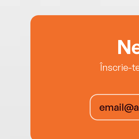
Ne
Înscrie-t