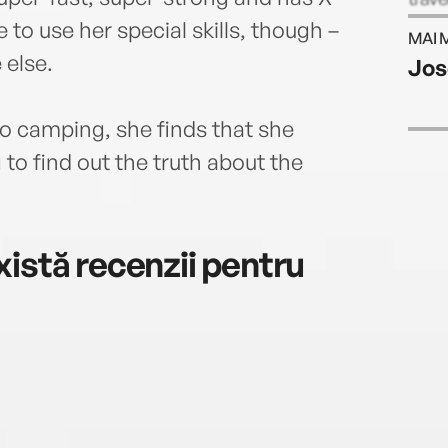
about
ke to use her special skills, though –
MAI 
the U
 else.
Jos
revie
go camping, she finds that she
 to find out the truth about the
istă recenzii pentru