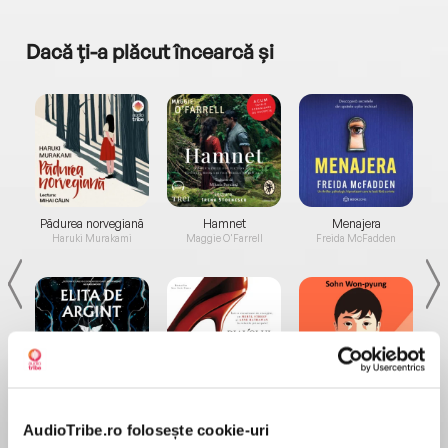
Dacă ți-a plăcut încearcă și
a...
Pădurea norvegiană
Hamnet
Menajera
I
Haruki Murakami
Maggie O'Farrell
Freida McFadden
Elita de Argint (Elita
Diavolul se îmbracă de
Migdală
de...
la...
Dani Francis
Lauren Weisberger
Sohn Won-pyung
AudioTribe.ro folosește cookie-uri