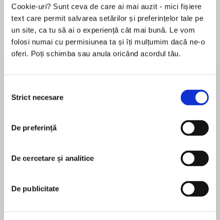
Cookie-uri? Sunt ceva de care ai mai auzit - mici fișiere
text care permit salvarea setărilor și preferințelor tale pe
un site, ca tu să ai o experiență cât mai bună. Le vom
Despre
carte
folosi numai cu permisiunea ta și îți mulțumim dacă ne-o
oferi. Poți schimba sau anula oricând acordul tău.
What would you change if you had to start your
life—and love life—over again?
Selecția
Strict necesare
consimțământului
When Emma Harris wakes up from a coma she
MAI MULT
learns that her fiancé and her BFF have fallen in
De preferință
În acest moment nu există recenzii
love, she’s lost her job, and the life she knew is
pentru această carte
gone. Overwhelmed but grateful to be alive she
starts over from scratch. Not as easy as it
De cercetare și analitice
Jill Shalvis
sounds, of course. But she’s never been a
quitter, even if she wishes she could quit rehab,
New York Timesbestselling author Jill Shalvis lives
De publicitate
where her hot but evil physical therapist, Simon,
in a small town in the Sierras full of quirky
puts her through the wringer.
characters. Any resemblance to the quirky