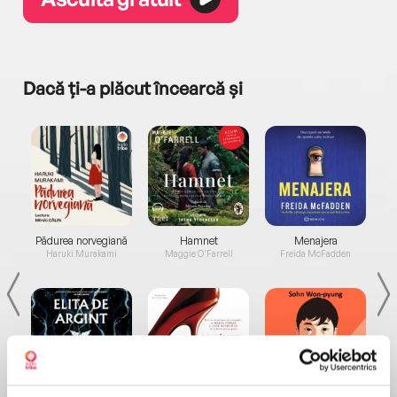
Dacă ți-a plăcut încearcă și
a...
Pădurea norvegiană
Hamnet
Menajera
I
Haruki Murakami
Maggie O'Farrell
Freida McFadden