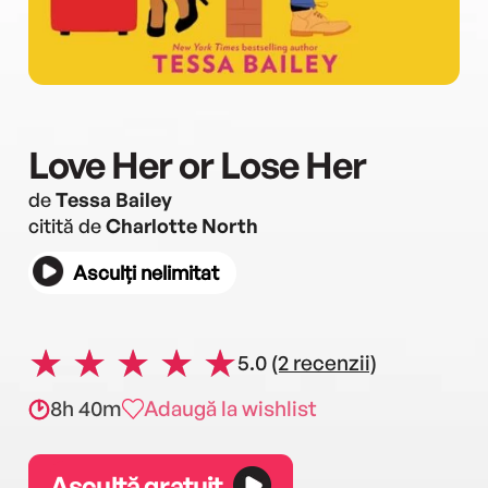
Love Her or Lose Her
de
Tessa Bailey
citită de
Charlotte North
Asculți nelimitat
5.0
(2 recenzii)
8h 40m
Adaugă la wishlist
Ascultă gratuit