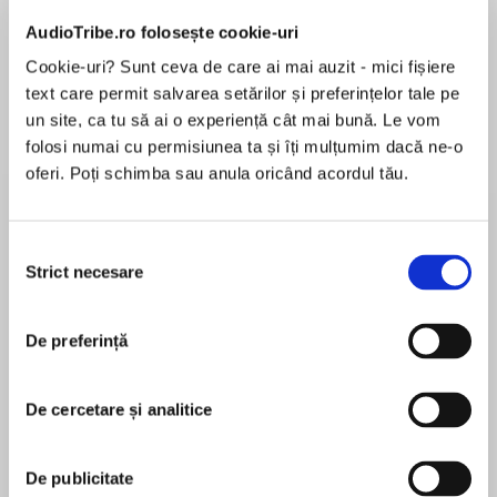
Elita de Argint (Elita
Diavolul se îmbracă de
Migdală
de...
la...
Dani Francis
Lauren Weisberger
Sohn Won-pyung
AudioTribe.ro folosește cookie-uri
Cookie-uri? Sunt ceva de care ai mai auzit - mici fișiere
text care permit salvarea setărilor și preferințelor tale pe
un site, ca tu să ai o experiență cât mai bună. Le vom
Despre
carte
folosi numai cu permisiunea ta și îți mulțumim dacă ne-o
oferi. Poți schimba sau anula oricând acordul tău.
New York Timesbestselling author Tessa Bailey
returns with a unique, sexy romantic comedy
about a young married couple whose rocky
Selecția
relationship needs a serious renovation...
Strict necesare
consimțământului
MAI MULT
Rosie and Dominic Vega are the perfect couple:
De preferință
În acest moment nu există recenzii
high school sweethearts, best friends, madly in
pentru această carte
love. Well, they used to be anyway. Now Rosie’s
lucky to get a caveman grunt from the ex-
De cercetare și analitice
soldier every time she walks in the door. Dom is
faithful and a great provider, but the man she
Tessa Bailey
De publicitate
fell in love with ten years ago is nowhere to be