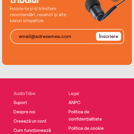
could demolish everything.
Înscrie-te și-ți trimitem
recomandări, recenzii și alte
lucruri simpatice.
Înscriere
AudioTribe
Legal
Suport
ANPC
Despre noi
Politica de
confidențialitate
Creează un cont
Politica de cookie
Cum funcționează